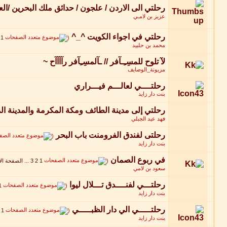
رحلتي الى الاردن / علجون / حدائق ملك البحرين /الع
عزيز بن لامـي
رحلتي في اجواء الكويت ^_^
‏
1
(
محمد بن حلبيد
لآ تلوح للمسِـِـآفر // ـآلمسِـِآفر رآآآآح ~
مزيونة_الوصايف
رحلتــــي لعالـــم فيـــراري
بنت دار زايد
رحلتي إلى مدينة الطائف ومكة المكرمة والمدينة ال
فهد عيد الجبلي
رحلتى لفندق الفرومنت باب البحر
‏
(
بنت دار زايد
في ربوع الصمان
‏
(
1
2
3
...
الصفحة الأ
سعود بن لامي
رحلتـــي لفنــــدق تـــلال ليوا
‏
1
(
بنت دار زايد
رحلتـــــي الي دار الظبـــــي
‏
1
(
بنت دار زايد