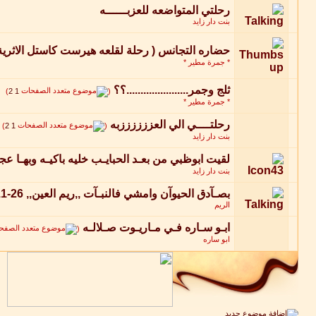
رحلتي المتواضعه للعزبــــــه
بنت دار زايد
حضاره التجانس ( رحلة لقلعه هيرست كاستل الاثرية
* جمرة مطير *
ثلج وجمر......................؟؟
‏
)
2
1
(
* جمرة مطير *
رحلتــــي الي العززززززبه
‏
)
2
1
(
بنت دار زايد
لقيت ابوظبي من بعـد الحبايـب خليه باكيـه وبهـا عج
بنت دار زايد
بصـآدق الحيوآن وامشي فالنبـآت ,,ريم العين,, 26-11-2010
الريم
ابـو سـاره فـي مـاريـوت صـلالـه
‏
(
ابو ساره