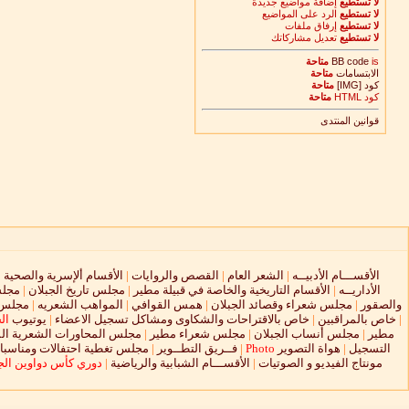
لا تستطيع
إضافة مواضيع جديدة
لا تستطيع
الرد على المواضيع
لا تستطيع
إرفاق ملفات
لا تستطيع
تعديل مشاركاتك
is
BB code
متاحة
الابتسامات
متاحة
كود [IMG]
متاحة
كود HTML
متاحة
قوانين المنتدى
الأقســـام الأدبيــه
|
الشعر العام
|
القصص والروايات
|
الأقسام ألإسرية والصحية
|
الأداريــه
|
الأقسام التاريخية والخاصة في قبيلة مطير
|
مجلس تاريخ الجبلان
|
مجلس
والصقور
|
مجلس شعراء وقصائد الجبلان
|
همس القوافي
|
المواهب الشعريه
|
مجلس ا
|
خاص بالمراقبين
|
خاص بالاقتراحات والشكاوى ومشاكل تسجيل الاعضاء
|
يوتيوب
ال
مطير
|
مجلس أنساب الجبلان
|
مجلس شعراء مطير
|
مجلس المحاورات الشعرية الم
التسجيل
|
هواة التصوير
Photo
|
فــريق التطــوير
|
مجلس تغطية احتفالات ومناسبات
مونتاج الفيديو و الصوتيات
|
الأقســـام الشبابية والرياضية
|
دوري كأس دواوين الجب