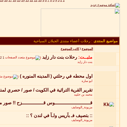
19
18
17
16
15
14
13
12
11
10
9
8
7
6
5
4
3
2
1
مواضيع المنتدى
: رحلات أعضاء منتدى الجبلان السياحية
الموضوع
/
كاتب الموضوع
مثبــت:
رحلات بنت دار زايد
‏
2
1
(
بنت دار زايد
اول محطه في رحلتي ( المدينه المنوره )
‏
(
ابو ساره
تقرير القرية التراثية في الكويت / صور / حصري لمنت
محمد بن حلبيد
قـــــــــــــــــــــــــوس قـــــــــــــــزح !! صو
مزيونة_الوصايف
:: بتصيف فـ بآريس ولـآ في لندن ؟ ::
مزيونة_الوصايف