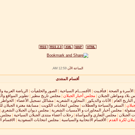
RSS
RSS 2.0
XML
MAP
HTML
الساعة الآن
12:59 AM
.
أقسام المنتدى
الأسرة و الصحة
|
فتآفـيت
|
الأقســـام السياحية
|
الصور والخلفيآت
|
الرياضة العربية وا
 بلاد ومواطن الجبلان
|
مجلس أخبار الجبلان
|
مجلس تاريخ مطير
|
تطوير المواقع وال
لتاريخ العام
|
الأثاث والديكور
|
المحاوره الشعريه
|
مشاكل تسجيل الأعضاء
|
الخواطر و
جبلان
|
السفر والسياحة والعطلات
|
مجلس انتخابات الكويت
|
مسابقة مغترة الجبلان لل
نقولة
|
مجلس أخبار المحاورات و الآمسيات الشعرية
|
مجلس ديوان الجبلان الشعري
|
 الجبلان
|
مجلس التعازي والمواساة
|
رحلات أعضاء منتدى الجبلان السياحية
|
مجلس ال
لان لكرة القدم
|
الأقسام الانتخابية والسياسية
|
مجلس انتخابات السعودية
|
الاقسام ا