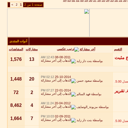
64
63
62
61
60
59
58
57
56
55
54
53
52
51
50
صفحة 1 من 2
1
2
>
أدوات المنتدى
آخر مشاركة
التقييم
مشاركات
المشاهدات
12:43 AM
08-08-2011
1,576
13
بواسطة
بنت دار زايد
02:12 PM
25-10-2014
1,448
20
بواسطة
سعود حسن
07:27 PM
22-01-2014
72
2
بواسطة
فهد السالم
11:24 AM
20-04-2012
8,462
4
بواسطة
مزيونة_الوصايف
10:03 PM
02-09-2011
1,664
7
بواسطة
بنت دار زايد