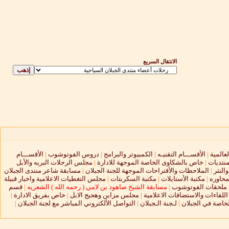
الانتقال السريع
لعالمية
|
الأقســـام التقنيـه
|
الكمبيوتر والبرامج
|
دروس الفوتوشوب
|
الأقســـام
منتديات
|
خاص بالشكاوى الخاصة الموجهة للادارة
|
مجلس الرحلات البريه والأبل
النثر
|
الملاحظات والأقتراحات الموجهة للجنة الجبلان
|
مسابقة شاعر منتدى الجبلان
محاوره
|
مكتبة الأستايلات
|
مكتبة السكربتات
|
مجلس التغطيات الاعلامية واخبار قبيلة
ملحقات الفوتوشوب
|
مسابقة الشيخ صاهود بن لامي ( رحمه الله ) الشعريه
|
قسم
لقاءات والاستضافات الاعلامية
|
مجلس مزاين وهجيج الابل
|
خاص بفريق الادارة
|
لخاصة في الجبلان
|
لـجنة الـجبلان
|
التواصل الألكتروني المباشر مع لجنة الجبلان
|