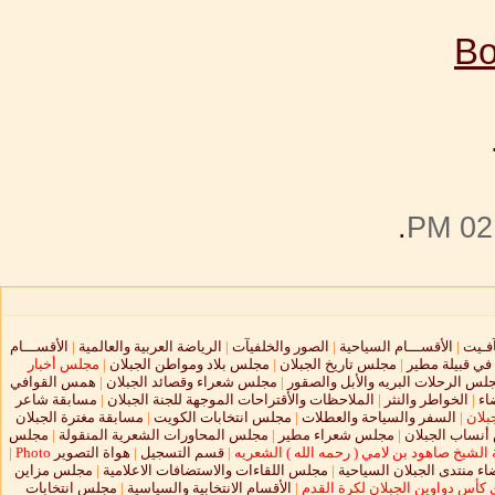
.
02:
آفـيت
|
الأقســـام السياحية
|
الصور والخلفيآت
|
الرياضة العربية والعالمية
|
الأقســـام
 في قبيلة مطير
|
مجلس تاريخ الجبلان
|
مجلس بلاد ومواطن الجبلان
|
مجلس أخبار
لس الرحلات البريه والأبل والصقور
|
مجلس شعراء وقصائد الجبلان
|
همس القوافي
اء
|
الخواطر والنثر
|
الملاحظات والأقتراحات الموجهة للجنة الجبلان
|
مسابقة شاعر
بلان
|
السفر والسياحة والعطلات
|
مجلس انتخابات الكويت
|
مسابقة مغترة الجبلان
نساب الجبلان
|
مجلس شعراء مطير
|
مجلس المحاورات الشعرية المنقولة
|
مجلس
الشيخ صاهود بن لامي ( رحمه الله ) الشعريه
|
قسم التسجيل
|
هواة التصوير
Photo
|
ء منتدى الجبلان السياحية
|
مجلس اللقاءات والاستضافات الاعلامية
|
مجلس مزاين
 كأس دواوين الجبلان لكرة القدم
|
الأقسام الانتخابية والسياسية
|
مجلس انتخابات