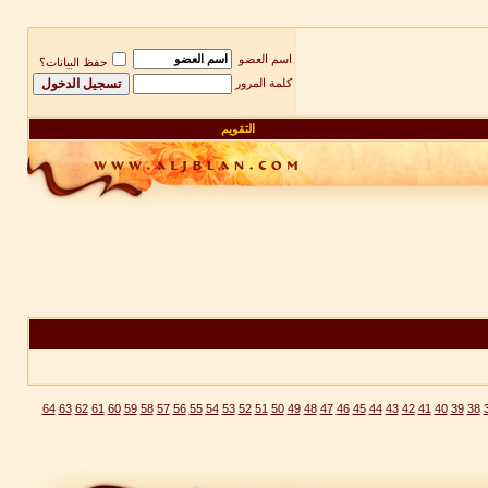
اسم العضو
حفظ البيانات؟
كلمة المرور
التقويم
64
63
62
61
60
59
58
57
56
55
54
53
52
51
50
49
48
47
46
45
44
43
42
41
40
39
38