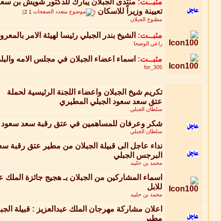
مثبــت:
منتدى الجبلان يبارك للدكتور شويش بن سعو
تعيينة وزيراً للاسكان
‏
)
2
1
(
مطنوخ الجبلان
مثبــت:
الشيخ بندر الجبلي رئيسا لهيئة الامر بالمع
راعي الوضحا
مثبــت:
اسماء اعضاء الجبلان في مجلس الامه والبل
for_305
تكريم شيخ الجبلان واعضاء اللجنة الرئيسية لحملة
عتق سعد سعود الجبلي المطيري
سلطان الجبلي
شكر وعرفان للمساهمين في عتق رقبة سعد سعود ا
سلطان الجبلي
نداء عاجل الى قبيلة الجبلان من مطير عتق رقبة س
البرجس الجبلي
محمد بن حلبيد
اسماء المشاركين من الجبلان بـ هجيج جائزة الملك ع
للابل
محمد بن حلبيد
اعلان مشاركة مهرجان الملك عبدالعزيز : قبيلة الجب
مطير