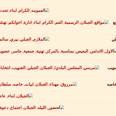
ع
لي
شويب
 خاصه