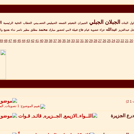
الجبلان
الجبلي
ال
اول
البنات
الجبيران
الجغيثم
الجمعه
الحبيليص
الحصــيني
الحطاب
الخثية
الرئيسية
عبدالله
محمد
جل
عبدالعزيز
عزاء
عضوية
غيام
فلاح
قبيلة
لامي
لحضور
مبارك
مطلق
مطير
ناصر
نداء
هجيج
وا
49
48
47
46
45
44
43
42
41
40
39
38
37
36
35
34
33
32
31
30
29
28
27
26
25
24
23
22
21
20
)
2
1
درع الجزيرة