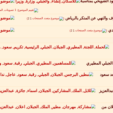
د الضويحي بمناسبة
روف والنهي عن المنكر بالرياض
‏
)
2
1
(
دي
‏
)
2
1
(
لجبلي المطيري
عد سعود
بدالعزيز
لان من