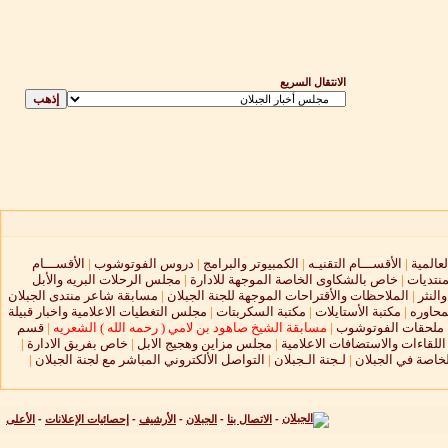
الانتقال السريع
لعالمية
|
الأقســـام التقنيـه
|
الكمبيوتر والبرامج
|
دروس الفوتوشوب
|
الأقســـام
منتديات
|
خاص بالشكاوى الخاصة الموجهة للادارة
|
مجلس الرحلات البريه والأبل
النثر
|
الملاحظات والأقتراحات الموجهة للجنة الجبلان
|
مسابقة شاعر منتدى الجبلان
محاوره
|
مكتبة الأستايلات
|
مكتبة السكربتات
|
مجلس التغطيات الاعلامية واخبار قبيلة
ملحقات الفوتوشوب
|
مسابقة الشيخ صاهود بن لامي ( رحمه الله ) الشعريه
|
قسم
لقاءات والاستضافات الاعلامية
|
مجلس مزاين وهجيج الابل
|
خاص بفريق الادارة
|
لخاصة في الجبلان
|
لـجنة الـجبلان
|
التواصل الألكتروني المباشر مع لجنة الجبلان
|
-
الاتصال بنا
-
الجبلان
-
الأرشيف
-
إحصائيات الإعلانات
-
الأعلى