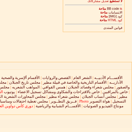
لا تستطيع
تعديل مشاركاتك
is
BB code
متاحة
الابتسامات
متاحة
كود [IMG]
متاحة
كود HTML
متاحة
قوانين المنتدى
الأقســـام الأدبيــه
|
الشعر العام
|
القصص والروايات
|
الأقسام ألإسرية والصحية
|
الأداريــه
|
الأقسام التاريخية والخاصة في قبيلة مطير
|
مجلس تاريخ الجبلان
|
مجلس
والصقور
|
مجلس شعراء وقصائد الجبلان
|
همس القوافي
|
المواهب الشعريه
|
مجلس ا
|
خاص بالمراقبين
|
خاص بالاقتراحات والشكاوى ومشاكل تسجيل الاعضاء
|
يوتيوب
ال
مطير
|
مجلس أنساب الجبلان
|
مجلس شعراء مطير
|
مجلس المحاورات الشعرية الم
التسجيل
|
هواة التصوير
Photo
|
فــريق التطــوير
|
مجلس تغطية احتفالات ومناسبات
مونتاج الفيديو و الصوتيات
|
الأقســـام الشبابية والرياضية
|
دوري كأس دواوين الجب