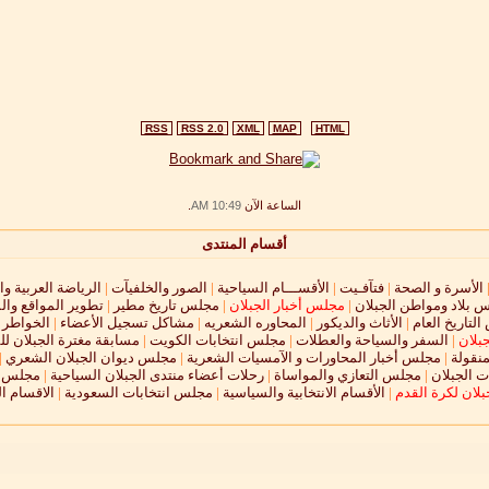
RSS
RSS 2.0
XML
MAP
HTML
الساعة الآن
10:49 AM
.
أقسام المنتدى
الأسرة و الصحة
|
فتآفـيت
|
الأقســـام السياحية
|
الصور والخلفيآت
|
الرياضة العربية وا
 بلاد ومواطن الجبلان
|
مجلس أخبار الجبلان
|
مجلس تاريخ مطير
|
تطوير المواقع وال
لتاريخ العام
|
الأثاث والديكور
|
المحاوره الشعريه
|
مشاكل تسجيل الأعضاء
|
الخواطر و
جبلان
|
السفر والسياحة والعطلات
|
مجلس انتخابات الكويت
|
مسابقة مغترة الجبلان لل
نقولة
|
مجلس أخبار المحاورات و الآمسيات الشعرية
|
مجلس ديوان الجبلان الشعري
|
 الجبلان
|
مجلس التعازي والمواساة
|
رحلات أعضاء منتدى الجبلان السياحية
|
مجلس ال
لان لكرة القدم
|
الأقسام الانتخابية والسياسية
|
مجلس انتخابات السعودية
|
الاقسام ا