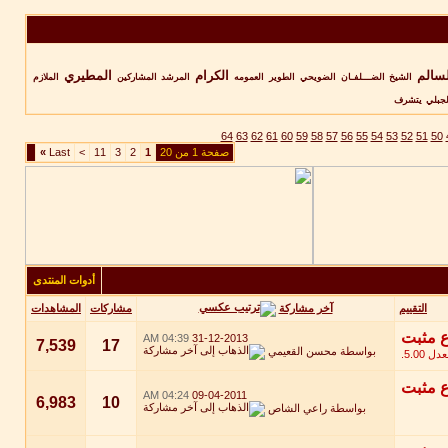
سالم
الكرام
المطيري
الشيخ
الضـــلفـان
الضويحي
الطوير
العمومه
المرشد
المشاركين
الملازم
لجبلي
يتشرف
64
63
62
61
60
59
58
57
56
55
54
53
52
51
50
صفحة 1 من 20
1
2
3
11
>
Last
»
أدوات المنتدى
آخر مشاركة
التقييم
مشاركات
المشاهدات
04:39 AM
31-12-2013
7,539
17
بواسطة
محسن القعيمي
04:24 AM
09-04-2011
6,983
10
بواسطة
راعي الشاص