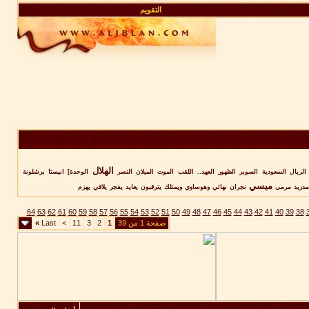
التقويم
الهلال
الريال
السعودية
السوبر
الظهور
العهد..
اللقب
الموت
الميلان
النصر
الوحدة]
انيستا
برشلونة
ميسي
مدريد
مرمى
نجران
نهائي
وهوساوي
ويمتلك
يترقبون
يعايد
يفجر
يلاقي
يهزم
64
63
62
61
60
59
58
57
56
55
54
53
52
51
50
49
48
47
46
45
44
43
42
41
40
39
38
صفحة 1 من 39
1
2
3
11
>
Last
»