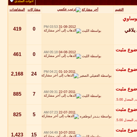
أدوات المنتدى
آخر مشاركة
التقييم
مشاركات
المشاهدات
03:53 PM
31-08-2012
419
0
يلاقي
بواسطة
الليث
05:18 AM
04-08-2012
461
0
بواسطة
الليث
04:21 PM
01-10-2011
2,168
24
بواسطة
الغفيلي الصغير
09:31 AM
22-07-2011
885
7
بواسطة
الليث
07:23 AM
22-07-2011
825
5
بواسطة
بـنـدر ابوطفره
04:49 AM
10-07-2011
1,423
15
بواسطة
الليث