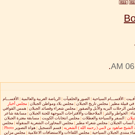
RSS
RS
.
06:
آفـيت
|
الأقســـام السياحية
|
الصور والخلفيآت
|
الرياضة العربية والعالمية
|
الأقســـام
 في قبيلة مطير
|
مجلس تاريخ الجبلان
|
مجلس بلاد ومواطن الجبلان
|
مجلس أخبار
لس الرحلات البريه والأبل والصقور
|
مجلس شعراء وقصائد الجبلان
|
همس القوافي
اء
|
الخواطر والنثر
|
الملاحظات والأقتراحات الموجهة للجنة الجبلان
|
مسابقة شاعر
بلان
|
السفر والسياحة والعطلات
|
مجلس انتخابات الكويت
|
مسابقة مغترة الجبلان
نساب الجبلان
|
مجلس شعراء مطير
|
مجلس المحاورات الشعرية المنقولة
|
مجلس
الشيخ صاهود بن لامي ( رحمه الله ) الشعريه
|
قسم التسجيل
|
هواة التصوير
Photo
|
ء منتدى الجبلان السياحية
|
مجلس اللقاءات والاستضافات الاعلامية
|
مجلس مزاين