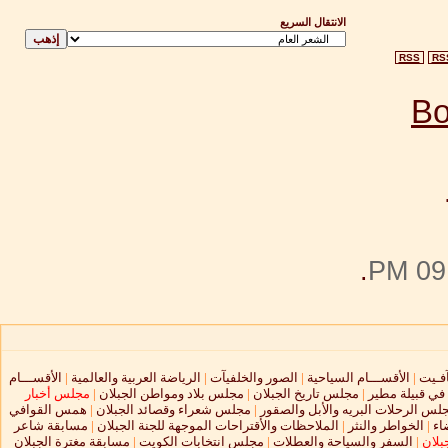
الانتقال السريع
RSS
RS
.
09:
آفـيت
|
الأقســـام السياحية
|
الصور والخلفيآت
|
الرياضة العربية والعالمية
|
الأقســـام
 في قبيلة مطير
|
مجلس تاريخ الجبلان
|
مجلس بلاد ومواطن الجبلان
|
مجلس أخبار
لس الرحلات البريه والأبل والصقور
|
مجلس شعراء وقصائد الجبلان
|
همس القوافي
اء
|
الخواطر والنثر
|
الملاحظات والأقتراحات الموجهة للجنة الجبلان
|
مسابقة شاعر
بلان
|
السفر والسياحة والعطلات
|
مجلس انتخابات الكويت
|
مسابقة مغترة الجبلان