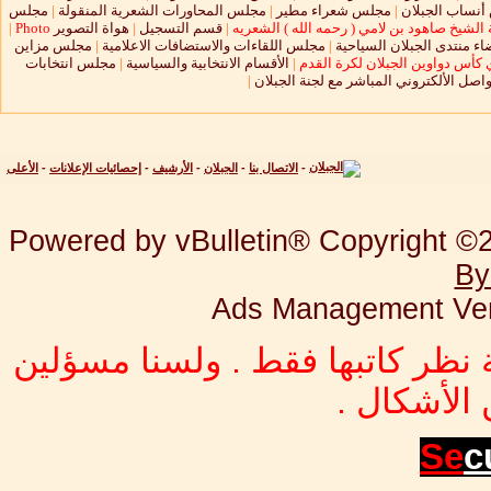
نساب الجبلان
|
مجلس شعراء مطير
|
مجلس المحاورات الشعرية المنقولة
|
مجلس
الشيخ صاهود بن لامي ( رحمه الله ) الشعريه
|
قسم التسجيل
|
هواة التصوير
Photo
|
ء منتدى الجبلان السياحية
|
مجلس اللقاءات والاستضافات الاعلامية
|
مجلس مزاين
 كأس دواوين الجبلان لكرة القدم
|
الأقسام الانتخابية والسياسية
|
مجلس انتخابات
واصل الألكتروني المباشر مع لجنة الجبلان
|
-
الاتصال بنا
-
الجبلان
-
الأرشيف
-
إحصائيات الإعلانات
-
الأعلى
Powered by vBulletin® Copyright ©20
By
Ads Management Ver
 نظر كاتبها فقط . ولسنا مسؤلين
الأشكال .
Se
c