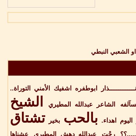
و الشعبي النبطي
ــــــــــــــذار
ابوطفره
اشفيك
الأمني
التوراة..
الشيخ
سآلفه
الشاعر عبدالله المطيري
بالحب
تشتاق
اليوم
اهداء.
بخير
.....؟؟
رِحْت
عبدالله دهش المطيري
عشناها