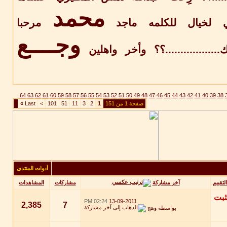
محمد
لخيال
للكلمه
ماجد
مرحبا
وجــــع
..................؟؟
وأخر
واهلين
64
63
62
61
60
59
58
57
56
55
54
53
52
51
50
49
48
47
46
45
44
43
42
41
40
39
38
صفحة 1 من 151
1
2
3
11
51
101
>
Last
»
أدوات المنتدى
آخر مشاركة
التقييم
مشاركات
المشاهدات
02:24 PM
13-09-2011
2,385
7
بواسطة
وهج