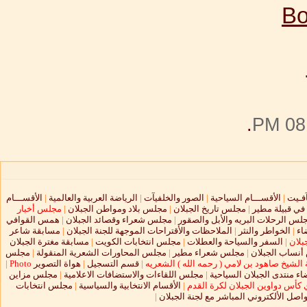
.
08:
آفـيت
|
الأقســـام السياحية
|
الصور والخلفيآت
|
الرياضة العربية والعالمية
|
الأقســـام
 في قبيلة مطير
|
مجلس تاريخ الجبلان
|
مجلس بلاد ومواطن الجبلان
|
مجلس أخبار
لس الرحلات البريه والأبل والصقور
|
مجلس شعراء وقصائد الجبلان
|
همس القوافي
اء
|
الخواطر والنثر
|
الملاحظات والأقتراحات الموجهة للجنة الجبلان
|
مسابقة شاعر
بلان
|
السفر والسياحة والعطلات
|
مجلس انتخابات الكويت
|
مسابقة مغترة الجبلان
نساب الجبلان
|
مجلس شعراء مطير
|
مجلس المحاورات الشعرية المنقولة
|
مجلس
الشيخ صاهود بن لامي ( رحمه الله ) الشعريه
|
قسم التسجيل
|
هواة التصوير
Photo
|
ء منتدى الجبلان السياحية
|
مجلس اللقاءات والاستضافات الاعلامية
|
مجلس مزاين
 كأس دواوين الجبلان لكرة القدم
|
الأقسام الانتخابية والسياسية
|
مجلس انتخابات
واصل الألكتروني المباشر مع لجنة الجبلان
|