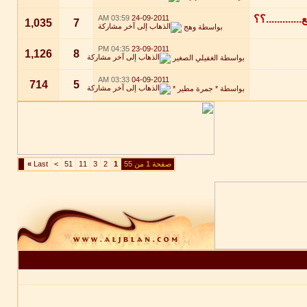
03:59 AM
24-09-2011
1,035
7
بواسطة
وهج
04:35 PM
23-09-2011
1,126
8
بواسطة
الغفيلي الصغير
03:33 AM
04-09-2011
714
5
بواسطة
* جمرة مطير *
صفحة 1 من 55
1
2
3
11
51
>
Last
»