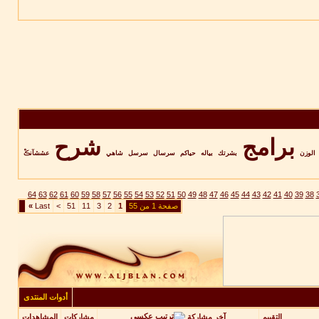
برامج
شرح
الوزن
بشرتك
بياله
حياكم
سرسال
سرسل
شاهي
عششآنڪْ
64
63
62
61
60
59
58
57
56
55
54
53
52
51
50
49
48
47
46
45
44
43
42
41
40
39
38
صفحة 1 من 55
1
2
3
11
51
>
Last
»
أدوات المنتدى
آخر مشاركة
التقييم
مشاركات
المشاهدات