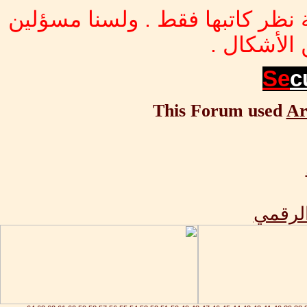
 نظر كاتبها فقط . ولسنا مسؤلين
الأشكال .
Se
c
This Forum used
Ar
الرقمي