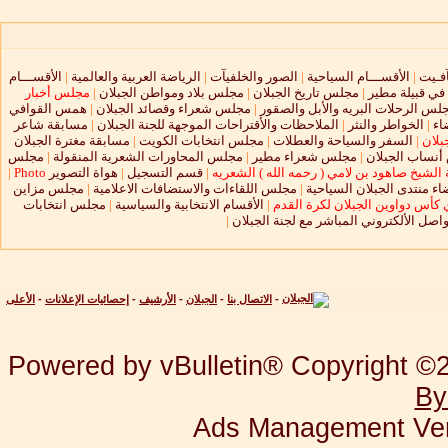
آفـيت
|
الأقســـام السياحية
|
الصور والخلفيآت
|
الرياضة العربية والعالمية
|
الأقســـام
 في قبيلة مطير
|
مجلس تاريخ الجبلان
|
مجلس بلاد ومواطن الجبلان
|
مجلس أخبار
لس الرحلات البريه والأبل والصقور
|
مجلس شعراء وقصائد الجبلان
|
همس القوافي
اء
|
الخواطر والنثر
|
الملاحظات والأقتراحات الموجهة للجنة الجبلان
|
مسابقة شاعر
بلان
|
السفر والسياحة والعطلات
|
مجلس انتخابات الكويت
|
مسابقة مغترة الجبلان
نساب الجبلان
|
مجلس شعراء مطير
|
مجلس المحاورات الشعرية المنقولة
|
مجلس
الشيخ صاهود بن لامي ( رحمه الله ) الشعريه
|
قسم التسجيل
|
هواة التصوير
Photo
|
ء منتدى الجبلان السياحية
|
مجلس اللقاءات والاستضافات الاعلامية
|
مجلس مزاين
 كأس دواوين الجبلان لكرة القدم
|
الأقسام الانتخابية والسياسية
|
مجلس انتخابات
واصل الألكتروني المباشر مع لجنة الجبلان
|
-
الاتصال بنا
-
الجبلان
-
الأرشيف
-
إحصائيات الإعلانات
-
الأعلى
Powered by vBulletin® Copyright ©20
By
Ads Management Ver