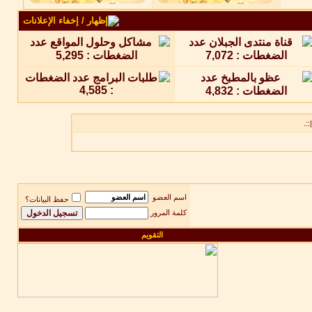
::.
اسم العضو
حفظ البيانات؟
كلمة المرور
التقويم