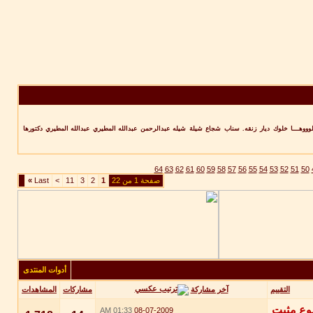
وووهـــا
خلوك
ديار
زنقه.
سناب
شجاع
شيلة
شيله
عبدالرحمن
عبدالله المطيري
عبدالله المطيري دكتورها
64
63
62
61
60
59
58
57
56
55
54
53
52
51
50
صفحة 1 من 22
1
2
3
11
>
Last
»
أدوات المنتدى
آخر مشاركة
التقييم
مشاركات
المشاهدات
01:33 AM
08-07-2009