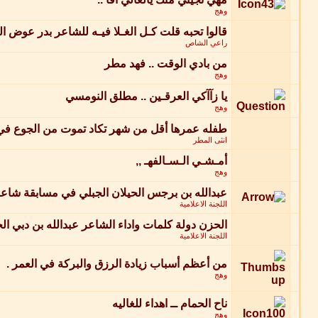
وهج
قالوا تحبه قلت كـل الغـلا فيـه للشاعر بدر عوض ال
راعي الشاص
من بادي الوقت .. فهد مطر
وهج
يا زآآكي العرقـين .. مطلق النومسي
وهج
طفله عمرها أقل من شهر تكاد تموت من الجوع في
انثى المطر
أمـشـي الـسـالفهـ ,,
وهج
عبدالله بن برجس الحيلان الجبلي في مسابقة شاع
اللجنة الاعلامية
الحزن دولة كلمات واداء الشاعر عبدالله بن دبي ا
اللجنة الاعلامية
من أعظم أسباب زيادة الرزق والبركة في العمر .
وهج
ناح الحمام ــ اهداء للغاليه
وهج