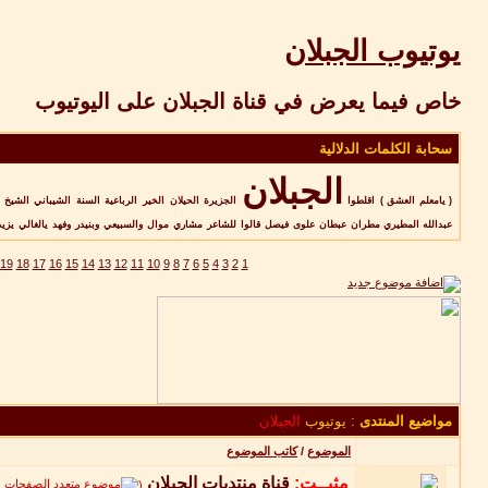
يوتيوب الجبلان
خاص فيما يعرض في قناة الجبلان على اليوتيوب
سحابة الكلمات الدلالية
الجبلان
( يامعلم العشق )
اقلطوا
الجزيرة
الحيلان
الخير
الرباعية
السنة
الشيباني
الشيخ
عبدالله المطيري مطران
عبطان
علوى
فيصل
قالوا
للشاعر
مشاري‏
موال
والسبيعي
وبنيدر
وفهد
يالغالي
يزيد
19
18
17
16
15
14
13
12
11
10
9
8
7
6
5
4
3
2
1
مواضيع المنتدى
: يوتيوب
الجبلان
الموضوع
/
كاتب الموضوع
مثبــت:
قناة منتديات الجبلان
‏
1
(