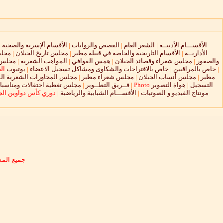
الأقســـام الأدبيــه
|
الشعر العام
|
القصص والروايات
|
الأقسام ألإسرية والصحية
|
الأداريــه
|
الأقسام التاريخية والخاصة في قبيلة مطير
|
مجلس تاريخ الجبلان
|
مجلس
والصقور
|
مجلس شعراء وقصائد الجبلان
|
همس القوافي
|
المواهب الشعريه
|
مجلس ا
|
خاص بالمراقبين
|
خاص بالاقتراحات والشكاوى ومشاكل تسجيل الاعضاء
|
يوتيوب
ال
مطير
|
مجلس أنساب الجبلان
|
مجلس شعراء مطير
|
مجلس المحاورات الشعرية الم
التسجيل
|
هواة التصوير
Photo
|
فــريق التطــوير
|
مجلس تغطية احتفالات ومناسبات
مونتاج الفيديو و الصوتيات
|
الأقســـام الشبابية والرياضية
|
دوري كأس دواوين الجب
جميع المش