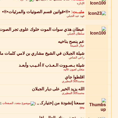
الإداره
مثبــت:
•®•قوانين قسم الصوتيات والمرئيات•®•
فهد عيد الجبلي
عبطان هذي سوات الموت خلوك علوى تجر الصوت
سلطان الجبلي
عم ينصح بناخيه
خيال الصبحا
شيلة الجبلان في الشيخ مشاري‏ بن لامي كلمات ما
راعي الشاص
شيلة بـصـووت الـعـذب // أغـيـب وأبعـد
متغلي لعيون غاليه
اقلطوا جاي
محمد305 المطيري
الله يزيد الخير على ديار الجبلان
محمد305 المطيري
سمعنا إنشودة من إختياركـ ,,
‏
1
(
وهج
مهي تجيني منك يالغالي افا ..