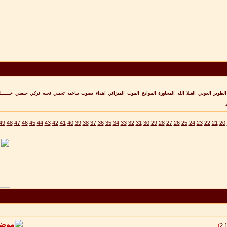
الطوير
العوني
الغـلا
الله
المحاورة
الموادع
الموت
الميزاني
اهداء
بصوت
بناخيه
تجيني
تحبه
تركي
جنسي
خــــــل
49
48
47
46
45
44
43
42
41
40
39
38
37
36
35
34
33
32
31
30
29
28
27
26
25
24
23
22
21
20
)
2