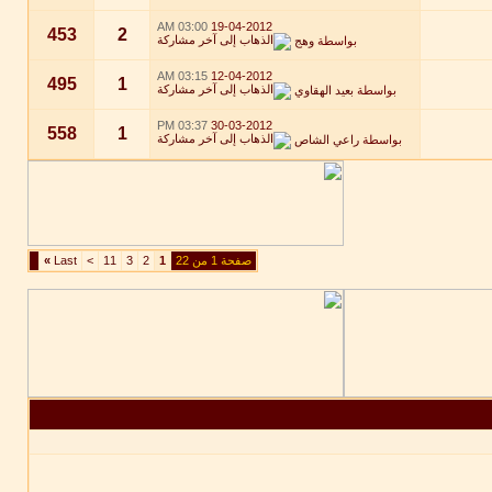
03:00 AM
19-04-2012
453
2
بواسطة
وهج
03:15 AM
12-04-2012
495
1
بواسطة
بعيد الهقاوي
03:37 PM
30-03-2012
558
1
بواسطة
راعي الشاص
صفحة 1 من 22
1
2
3
11
>
Last
»