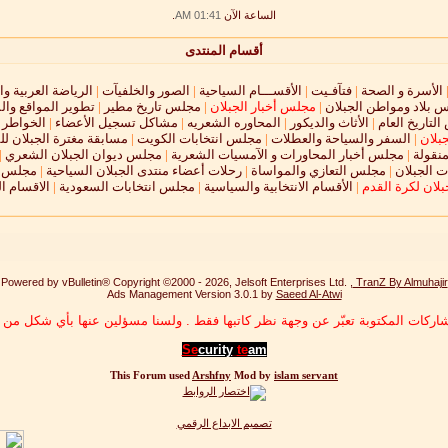
الساعة الآن
01:41 AM
.
أقسام المنتدى
الأسرة و الصحة
|
فتآفـيت
|
الأقســـام السياحية
|
الصور والخلفيآت
|
الرياضة العربية وا
 بلاد ومواطن الجبلان
|
مجلس أخبار الجبلان
|
مجلس تاريخ مطير
|
تطوير المواقع وال
لتاريخ العام
|
الأثاث والديكور
|
المحاوره الشعريه
|
مشاكل تسجيل الأعضاء
|
الخواطر و
جبلان
|
السفر والسياحة والعطلات
|
مجلس انتخابات الكويت
|
مسابقة مغترة الجبلان لل
نقولة
|
مجلس أخبار المحاورات و الآمسيات الشعرية
|
مجلس ديوان الجبلان الشعري
|
 الجبلان
|
مجلس التعازي والمواساة
|
رحلات أعضاء منتدى الجبلان السياحية
|
مجلس ال
لان لكرة القدم
|
الأقسام الانتخابية والسياسية
|
مجلس انتخابات السعودية
|
الاقسام ا
Powered by vBulletin® Copyright ©2000 - 2026, Jelsoft Enterprises Ltd. ,
TranZ By Almuhajir
Ads Management Version 3.0.1 by
Saeed Al-Atwi
اركات المكتوبة تعبّر عن وجهة نظر كاتبها فقط . ولسنا مسؤلين عنها بأي شكل من ا
Se
curity
te
am
This Forum used
Arshfny
Mod by
islam servant
تصميم الابداع الرقمي