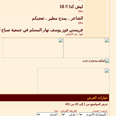
ليش كذا !! 18
وهج
الشاعر .. يمدح مطير .. تعجبكم
وهج
فريسني فوز يوسف نهار المسلم في جمعية صباح ا
فهد عيد الجبلي
خيارات العرض
عرض المواضيع من 1 إلى 20 من 431
ترتيب حسب
طريقة العرض:
منذ