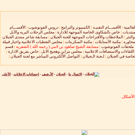
لعالمية
|
الأقســـام التقنيـه
|
الكمبيوتر والبرامج
|
دروس الفوتوشوب
|
الأقســـام
منتديات
|
خاص بالشكاوى الخاصة الموجهة للادارة
|
مجلس الرحلات البريه والأبل
النثر
|
الملاحظات والأقتراحات الموجهة للجنة الجبلان
|
مسابقة شاعر منتدى الجبلان
محاوره
|
مكتبة الأستايلات
|
مكتبة السكربتات
|
مجلس التغطيات الاعلامية واخبار قبيلة
ملحقات الفوتوشوب
|
مسابقة الشيخ صاهود بن لامي ( رحمه الله ) الشعريه
|
قسم
لقاءات والاستضافات الاعلامية
|
مجلس مزاين وهجيج الابل
|
خاص بفريق الادارة
|
لخاصة في الجبلان
|
لـجنة الـجبلان
|
التواصل الألكتروني المباشر مع لجنة الجبلان
|
-
الاتصال بنا
-
الجبلان
-
الأرشيف
-
إحصائيات الإعلانات
-
الأعلى
لأشكال .