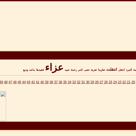
عزاء
انتقلت
مة
المرد
انتقل
تعازينا
تعزية
تنعى
ثامر
رحمة
عبيد
فقيدها
ماجد
وديع
49
48
47
46
45
44
43
42
41
40
39
38
37
36
35
34
33
32
31
30
29
28
27
26
25
24
23
22
21
20