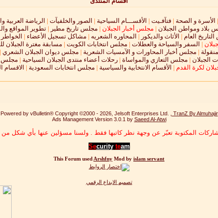
أقسام المنتدى
الأسرة و الصحة
|
فتآفـيت
|
الأقســـام السياحية
|
الصور والخلفيآت
|
الرياضة العربية وا
 بلاد ومواطن الجبلان
|
مجلس أخبار الجبلان
|
مجلس تاريخ مطير
|
تطوير المواقع وال
لتاريخ العام
|
الأثاث والديكور
|
المحاوره الشعريه
|
مشاكل تسجيل الأعضاء
|
الخواطر و
جبلان
|
السفر والسياحة والعطلات
|
مجلس انتخابات الكويت
|
مسابقة مغترة الجبلان لل
نقولة
|
مجلس أخبار المحاورات و الآمسيات الشعرية
|
مجلس ديوان الجبلان الشعري
|
 الجبلان
|
مجلس التعازي والمواساة
|
رحلات أعضاء منتدى الجبلان السياحية
|
مجلس ال
لان لكرة القدم
|
الأقسام الانتخابية والسياسية
|
مجلس انتخابات السعودية
|
الاقسام ا
Powered by vBulletin® Copyright ©2000 - 2026, Jelsoft Enterprises Ltd. ,
TranZ By Almuhajir
Ads Management Version 3.0.1 by
Saeed Al-Atwi
اركات المكتوبة تعبّر عن وجهة نظر كاتبها فقط . ولسنا مسؤلين عنها بأي شكل من ا
Se
curity
te
am
This Forum used
Arshfny
Mod by
islam servant
تصميم الابداع الرقمي