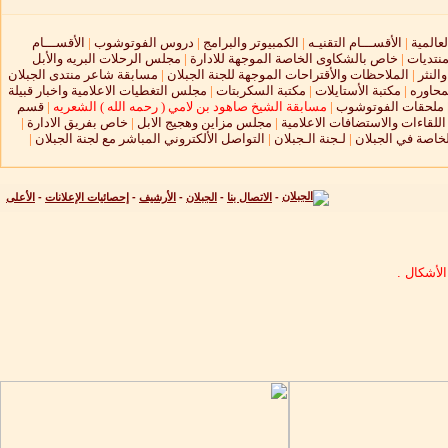
لعالمية
|
الأقســـام التقنيـه
|
الكمبيوتر والبرامج
|
دروس الفوتوشوب
|
الأقســـام
منتديات
|
خاص بالشكاوى الخاصة الموجهة للادارة
|
مجلس الرحلات البريه والأبل
النثر
|
الملاحظات والأقتراحات الموجهة للجنة الجبلان
|
مسابقة شاعر منتدى الجبلان
محاوره
|
مكتبة الأستايلات
|
مكتبة السكربتات
|
مجلس التغطيات الاعلامية واخبار قبيلة
ملحقات الفوتوشوب
|
مسابقة الشيخ صاهود بن لامي ( رحمه الله ) الشعريه
|
قسم
لقاءات والاستضافات الاعلامية
|
مجلس مزاين وهجيج الابل
|
خاص بفريق الادارة
|
لخاصة في الجبلان
|
لـجنة الـجبلان
|
التواصل الألكتروني المباشر مع لجنة الجبلان
|
-
الاتصال بنا
-
الجبلان
-
الأرشيف
-
إحصائيات الإعلانات
-
الأعلى
لأشكال .