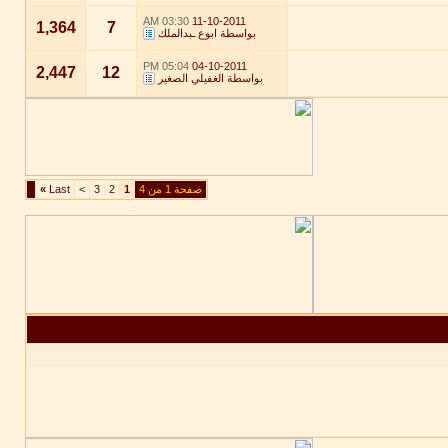
03:30 AM
11-10-2011
1,364
7
بواسطة
ابوع ـبدالملك
05:04 PM
04-10-2011
2,447
12
بواسطة
الغفيلي الصغير
صفحة 1 من 4
1
2
3
>
Last
»