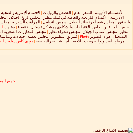
الأقســـام الأدبيــه
|
الشعر العام
|
القصص والروايات
|
الأقسام ألإسرية والصحية
|
الأداريــه
|
الأقسام التاريخية والخاصة في قبيلة مطير
|
مجلس تاريخ الجبلان
|
مجلس
والصقور
|
مجلس شعراء وقصائد الجبلان
|
همس القوافي
|
المواهب الشعريه
|
مجلس ا
|
خاص بالمراقبين
|
خاص بالاقتراحات والشكاوى ومشاكل تسجيل الاعضاء
|
يوتيوب
ال
مطير
|
مجلس أنساب الجبلان
|
مجلس شعراء مطير
|
مجلس المحاورات الشعرية الم
التسجيل
|
هواة التصوير
Photo
|
فــريق التطــوير
|
مجلس تغطية احتفالات ومناسبات
مونتاج الفيديو و الصوتيات
|
الأقســـام الشبابية والرياضية
|
دوري كأس دواوين الجب
جميع المش