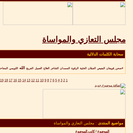
مجلس التعازي والمواساة
سحابة الكلمات الدلالية
الله
#صحن_قويعان
البعيص
الجبلان
الخثية
الرقوة
السمدان
الشاعر
العلاج
العميل
الفريح
اللويمي
المجاح
19
18
17
16
15
14
13
12
11
10
9
8
7
6
5
4
3
2
1
مواضيع المنتدى
: مجلس التعازي والمواساة
الموضوع
/
كاتب الموضوع