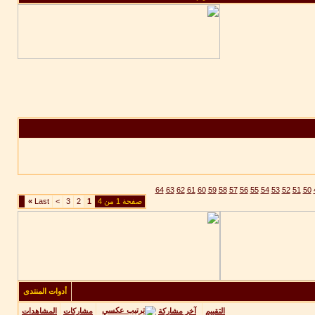
64
63
62
61
60
59
58
57
56
55
54
53
52
51
50
صفحة 1 من 4
1
2
3
>
Last
»
أدوات المنتدى
آخر مشاركة
التقييم
مشاركات
المشاهدات