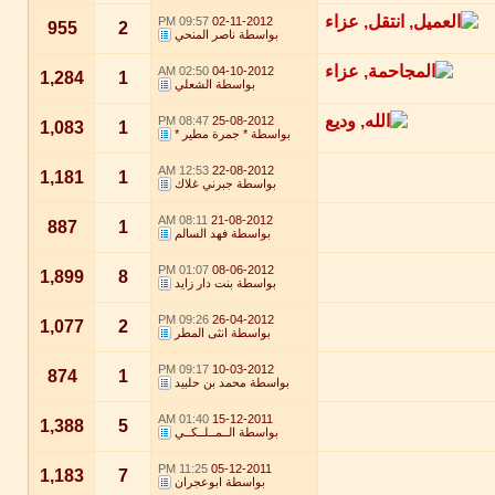
09:57 PM
02-11-2012
955
2
بواسطة
ناصر المنحي
02:50 AM
04-10-2012
1,284
1
بواسطة
الشعلي
08:47 PM
25-08-2012
1,083
1
بواسطة
* جمرة مطير *
12:53 AM
22-08-2012
1,181
1
بواسطة
جبرني غلاك
08:11 AM
21-08-2012
887
1
بواسطة
فهد السالم
01:07 PM
08-06-2012
1,899
8
بواسطة
بنت دار زايد
09:26 PM
26-04-2012
1,077
2
بواسطة
انثى المطر
09:17 PM
10-03-2012
874
1
بواسطة
محمد بن حلبيد
01:40 AM
15-12-2011
1,388
5
بواسطة
الــمــلــكــي
11:25 PM
05-12-2011
1,183
7
بواسطة
ابوعجران