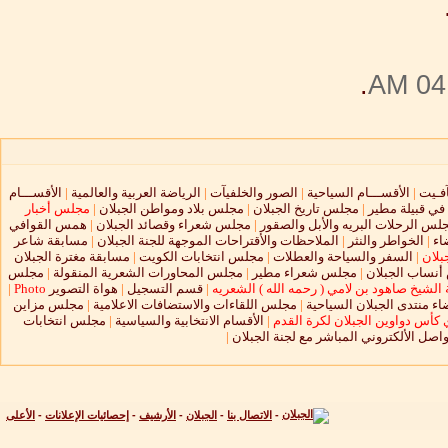
.
04:
آفـيت
|
الأقســـام السياحية
|
الصور والخلفيآت
|
الرياضة العربية والعالمية
|
الأقســـام
 في قبيلة مطير
|
مجلس تاريخ الجبلان
|
مجلس بلاد ومواطن الجبلان
|
مجلس أخبار
لس الرحلات البريه والأبل والصقور
|
مجلس شعراء وقصائد الجبلان
|
همس القوافي
اء
|
الخواطر والنثر
|
الملاحظات والأقتراحات الموجهة للجنة الجبلان
|
مسابقة شاعر
بلان
|
السفر والسياحة والعطلات
|
مجلس انتخابات الكويت
|
مسابقة مغترة الجبلان
نساب الجبلان
|
مجلس شعراء مطير
|
مجلس المحاورات الشعرية المنقولة
|
مجلس
الشيخ صاهود بن لامي ( رحمه الله ) الشعريه
|
قسم التسجيل
|
هواة التصوير
Photo
|
ء منتدى الجبلان السياحية
|
مجلس اللقاءات والاستضافات الاعلامية
|
مجلس مزاين
 كأس دواوين الجبلان لكرة القدم
|
الأقسام الانتخابية والسياسية
|
مجلس انتخابات
واصل الألكتروني المباشر مع لجنة الجبلان
|
-
الاتصال بنا
-
الجبلان
-
الأرشيف
-
إحصائيات الإعلانات
-
الأعلى