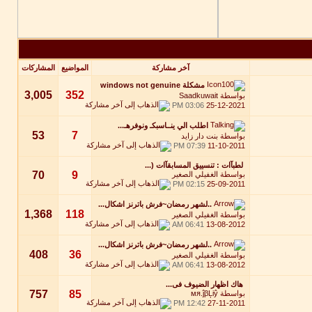
آخر مشاركة
المواضيع
المشاركات
مشكلة windows not genuine
3,005
352
بواسطة
Saadkuwait
03:06 PM
25-12-2021
اطلب الي ينــاسبكـ ونوفرهـ...
53
7
بواسطة
بنت دار زايد
07:39 PM
11-10-2011
لطبآات : تنسييق المسابقآات (...
70
9
بواسطة
الغفيلي الصغير
02:15 PM
25-09-2011
..لشهر رمضان~فرش باترنز اشكال...
1,368
118
بواسطة
الغفيلي الصغير
06:41 AM
13-08-2012
..لشهر رمضان~فرش باترنز اشكال...
408
36
بواسطة
الغفيلي الصغير
06:41 AM
13-08-2012
هاك اظهار الضيوف فى...
757
85
بواسطة
мя.ĵβĻiŷ
12:42 PM
27-11-2011