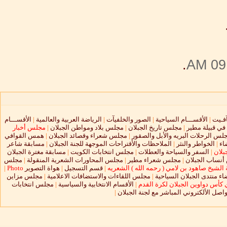
.
09:
آفـيت
|
الأقســـام السياحية
|
الصور والخلفيآت
|
الرياضة العربية والعالمية
|
الأقســـام
 في قبيلة مطير
|
مجلس تاريخ الجبلان
|
مجلس بلاد ومواطن الجبلان
|
مجلس أخبار
لس الرحلات البريه والأبل والصقور
|
مجلس شعراء وقصائد الجبلان
|
همس القوافي
اء
|
الخواطر والنثر
|
الملاحظات والأقتراحات الموجهة للجنة الجبلان
|
مسابقة شاعر
بلان
|
السفر والسياحة والعطلات
|
مجلس انتخابات الكويت
|
مسابقة مغترة الجبلان
نساب الجبلان
|
مجلس شعراء مطير
|
مجلس المحاورات الشعرية المنقولة
|
مجلس
الشيخ صاهود بن لامي ( رحمه الله ) الشعريه
|
قسم التسجيل
|
هواة التصوير
Photo
|
ء منتدى الجبلان السياحية
|
مجلس اللقاءات والاستضافات الاعلامية
|
مجلس مزاين
 كأس دواوين الجبلان لكرة القدم
|
الأقسام الانتخابية والسياسية
|
مجلس انتخابات
واصل الألكتروني المباشر مع لجنة الجبلان
|