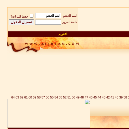
اسم العضو
حفظ البيانات؟
كلمة المرور
التقويم
64
63
62
61
60
59
58
57
56
55
54
53
52
51
50
49
48
47
46
45
44
43
42
41
40
39
38