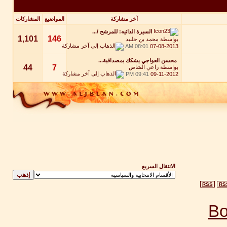
آخر مشاركة
المواضيع
المشاركات
السيرة الذاتيه: للمرشح /...
1,101
146
بواسطة
محمد بن حلبيد
08:01 AM
07-08-2013
محسن العواجي يشكك بمصداقية...
44
7
بواسطة
راعي الشاص
09:41 PM
09-11-2012
الانتقال السريع
RSS
RS