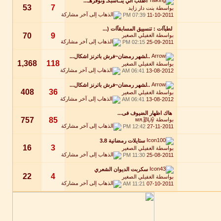
اطلب الي ينــاسبكـ ونوفرهـ...
53
7
بواسطة
بنت دار زايد
07:39 PM
11-10-2011
لطبآات : تنسييق المسابقآات (...
70
9
بواسطة
الغفيلي الصغير
02:15 PM
25-09-2011
..لشهر رمضان~فرش باترنز اشكال...
1,368
118
بواسطة
الغفيلي الصغير
06:41 AM
13-08-2012
..لشهر رمضان~فرش باترنز اشكال...
408
36
بواسطة
الغفيلي الصغير
06:41 AM
13-08-2012
هاك اظهار الضيوف فى...
757
85
بواسطة
мя.ĵβĻiŷ
12:42 PM
27-11-2011
ستايلات رمضانية 3.8
16
3
بواسطة
الغفيلي الصغير
11:30 PM
25-08-2011
سكربت الديوان الشعري
22
4
بواسطة
الغفيلي الصغير
11:21 AM
07-10-2011