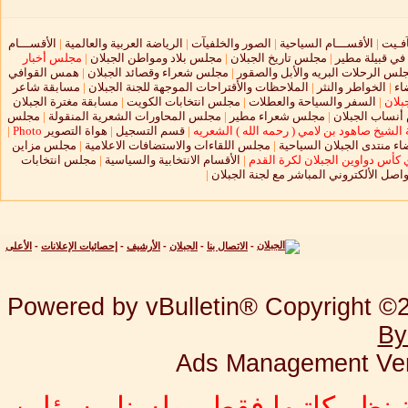
آفـيت
|
الأقســـام السياحية
|
الصور والخلفيآت
|
الرياضة العربية والعالمية
|
الأقســـام
 في قبيلة مطير
|
مجلس تاريخ الجبلان
|
مجلس بلاد ومواطن الجبلان
|
مجلس أخبار
لس الرحلات البريه والأبل والصقور
|
مجلس شعراء وقصائد الجبلان
|
همس القوافي
اء
|
الخواطر والنثر
|
الملاحظات والأقتراحات الموجهة للجنة الجبلان
|
مسابقة شاعر
بلان
|
السفر والسياحة والعطلات
|
مجلس انتخابات الكويت
|
مسابقة مغترة الجبلان
نساب الجبلان
|
مجلس شعراء مطير
|
مجلس المحاورات الشعرية المنقولة
|
مجلس
الشيخ صاهود بن لامي ( رحمه الله ) الشعريه
|
قسم التسجيل
|
هواة التصوير
Photo
|
ء منتدى الجبلان السياحية
|
مجلس اللقاءات والاستضافات الاعلامية
|
مجلس مزاين
 كأس دواوين الجبلان لكرة القدم
|
الأقسام الانتخابية والسياسية
|
مجلس انتخابات
واصل الألكتروني المباشر مع لجنة الجبلان
|
-
الاتصال بنا
-
الجبلان
-
الأرشيف
-
إحصائيات الإعلانات
-
الأعلى
Powered by vBulletin® Copyright ©20
By
Ads Management Ver
 نظر كاتبها فقط . ولسنا مسؤلين