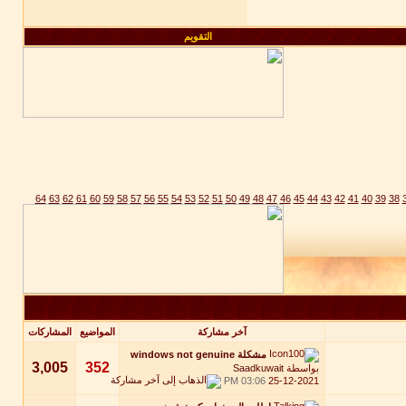
التقويم
64
63
62
61
60
59
58
57
56
55
54
53
52
51
50
49
48
47
46
45
44
43
42
41
40
39
38
آخر مشاركة
المواضيع
المشاركات
مشكلة windows not genuine
3,005
352
بواسطة
Saadkuwait
03:06 PM
25-12-2021