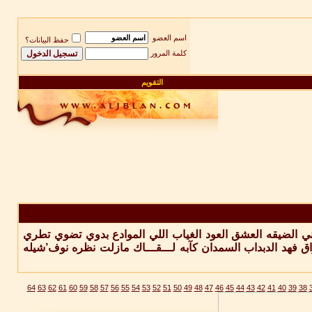
اسم العضو
حفظ البيانات؟
كلمة المرور
التقويم
ني
الضيقه
العشق
العود
الغياب
اللي
الموادع
بدوي
تضوي
تطري
ق
فهد الدبداب السمدان
كآبه
لـــقـــاك
مازلت
نظره
نوف’شيله
64
63
62
61
60
59
58
57
56
55
54
53
52
51
50
49
48
47
46
45
44
43
42
41
40
39
38