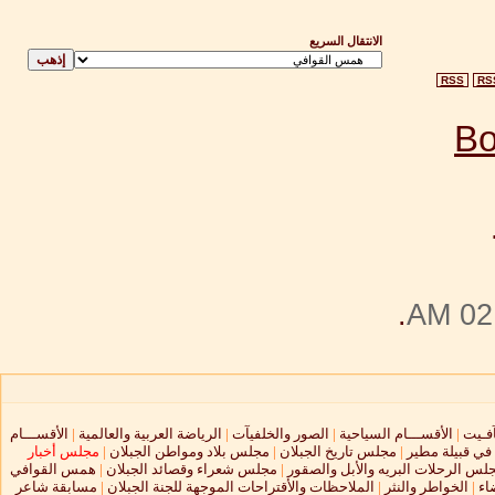
الانتقال السريع
RSS
RS
.
02:
آفـيت
|
الأقســـام السياحية
|
الصور والخلفيآت
|
الرياضة العربية والعالمية
|
الأقســـام
 في قبيلة مطير
|
مجلس تاريخ الجبلان
|
مجلس بلاد ومواطن الجبلان
|
مجلس أخبار
لس الرحلات البريه والأبل والصقور
|
مجلس شعراء وقصائد الجبلان
|
همس القوافي
اء
|
الخواطر والنثر
|
الملاحظات والأقتراحات الموجهة للجنة الجبلان
|
مسابقة شاعر