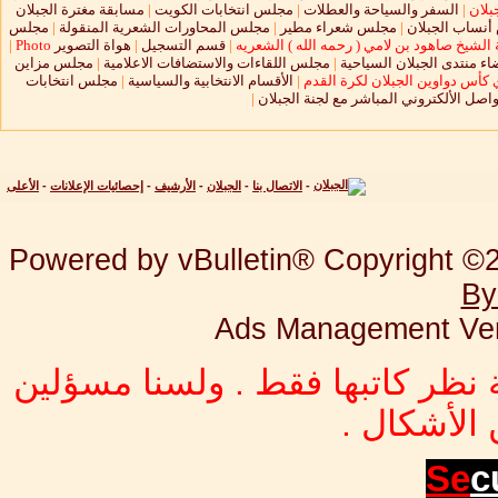
بلان
|
السفر والسياحة والعطلات
|
مجلس انتخابات الكويت
|
مسابقة مغترة الجبلان
نساب الجبلان
|
مجلس شعراء مطير
|
مجلس المحاورات الشعرية المنقولة
|
مجلس
الشيخ صاهود بن لامي ( رحمه الله ) الشعريه
|
قسم التسجيل
|
هواة التصوير
Photo
|
ء منتدى الجبلان السياحية
|
مجلس اللقاءات والاستضافات الاعلامية
|
مجلس مزاين
 كأس دواوين الجبلان لكرة القدم
|
الأقسام الانتخابية والسياسية
|
مجلس انتخابات
واصل الألكتروني المباشر مع لجنة الجبلان
|
-
الاتصال بنا
-
الجبلان
-
الأرشيف
-
إحصائيات الإعلانات
-
الأعلى
Powered by vBulletin® Copyright ©20
By
Ads Management Ver
 نظر كاتبها فقط . ولسنا مسؤلين
الأشكال .
Se
c