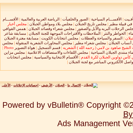
آفـيت
|
الأقســـام السياحية
|
الصور والخلفيآت
|
الرياضة العربية والعالمية
|
الأقســـام
 في قبيلة مطير
|
مجلس تاريخ الجبلان
|
مجلس بلاد ومواطن الجبلان
|
مجلس أخبار
لس الرحلات البريه والأبل والصقور
|
مجلس شعراء وقصائد الجبلان
|
همس القوافي
اء
|
الخواطر والنثر
|
الملاحظات والأقتراحات الموجهة للجنة الجبلان
|
مسابقة شاعر
بلان
|
السفر والسياحة والعطلات
|
مجلس انتخابات الكويت
|
مسابقة مغترة الجبلان
نساب الجبلان
|
مجلس شعراء مطير
|
مجلس المحاورات الشعرية المنقولة
|
مجلس
الشيخ صاهود بن لامي ( رحمه الله ) الشعريه
|
قسم التسجيل
|
هواة التصوير
Photo
|
ء منتدى الجبلان السياحية
|
مجلس اللقاءات والاستضافات الاعلامية
|
مجلس مزاين
 كأس دواوين الجبلان لكرة القدم
|
الأقسام الانتخابية والسياسية
|
مجلس انتخابات
واصل الألكتروني المباشر مع لجنة الجبلان
|
-
الاتصال بنا
-
الجبلان
-
الأرشيف
-
إحصائيات الإعلانات
-
الأعلى
Powered by vBulletin® Copyright ©20
By
Ads Management Ver