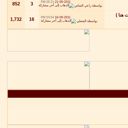
05:21 PM
21-09-2011
852
3
بواسطة
راعي الشاص
 هنا )
03:54 PM
16-09-2011
1,732
16
بواسطة
الشعلي