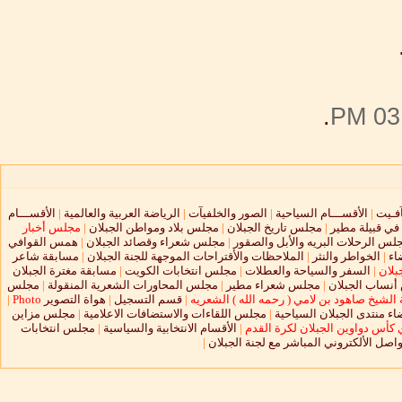
.
03:
آفـيت
|
الأقســـام السياحية
|
الصور والخلفيآت
|
الرياضة العربية والعالمية
|
الأقســـام
 في قبيلة مطير
|
مجلس تاريخ الجبلان
|
مجلس بلاد ومواطن الجبلان
|
مجلس أخبار
لس الرحلات البريه والأبل والصقور
|
مجلس شعراء وقصائد الجبلان
|
همس القوافي
اء
|
الخواطر والنثر
|
الملاحظات والأقتراحات الموجهة للجنة الجبلان
|
مسابقة شاعر
بلان
|
السفر والسياحة والعطلات
|
مجلس انتخابات الكويت
|
مسابقة مغترة الجبلان
نساب الجبلان
|
مجلس شعراء مطير
|
مجلس المحاورات الشعرية المنقولة
|
مجلس
الشيخ صاهود بن لامي ( رحمه الله ) الشعريه
|
قسم التسجيل
|
هواة التصوير
Photo
|
ء منتدى الجبلان السياحية
|
مجلس اللقاءات والاستضافات الاعلامية
|
مجلس مزاين
 كأس دواوين الجبلان لكرة القدم
|
الأقسام الانتخابية والسياسية
|
مجلس انتخابات
واصل الألكتروني المباشر مع لجنة الجبلان
|