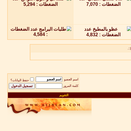
::.
اسم العضو
حفظ البيانات؟
كلمة المرور
التقويم