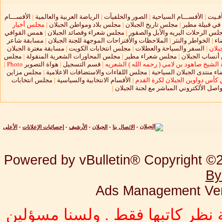
آفـيت
|
الأقســـام السياحية
|
الصور والخلفيآت
|
الرياضة العربية والعالمية
|
الأقســـام
 في قبيلة مطير
|
مجلس تاريخ الجبلان
|
مجلس بلاد ومواطن الجبلان
|
مجلس أخبار
لس الرحلات البريه والأبل والصقور
|
مجلس شعراء وقصائد الجبلان
|
همس القوافي
اء
|
الخواطر والنثر
|
الملاحظات والأقتراحات الموجهة للجنة الجبلان
|
مسابقة شاعر
بلان
|
السفر والسياحة والعطلات
|
مجلس انتخابات الكويت
|
مسابقة مغترة الجبلان
نساب الجبلان
|
مجلس شعراء مطير
|
مجلس المحاورات الشعرية المنقولة
|
مجلس
الشيخ صاهود بن لامي ( رحمه الله ) الشعريه
|
قسم التسجيل
|
هواة التصوير
Photo
|
ء منتدى الجبلان السياحية
|
مجلس اللقاءات والاستضافات الاعلامية
|
مجلس مزاين
 كأس دواوين الجبلان لكرة القدم
|
الأقسام الانتخابية والسياسية
|
مجلس انتخابات
واصل الألكتروني المباشر مع لجنة الجبلان
|
-
الاتصال بنا
-
الجبلان
-
الأرشيف
-
إحصائيات الإعلانات
-
الأعلى
Powered by vBulletin® Copyright ©20
By
Ads Management Ver
 نظر كاتبها فقط . ولسنا مسؤلين