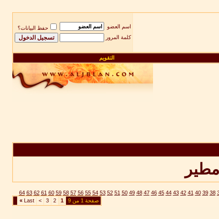
اسم العضو
حفظ البيانات؟
كلمة المرور
التقويم
طير
64
63
62
61
60
59
58
57
56
55
54
53
52
51
50
49
48
47
46
45
44
43
42
41
40
39
38
صفحة 1 من 9
1
2
3
>
Last
»