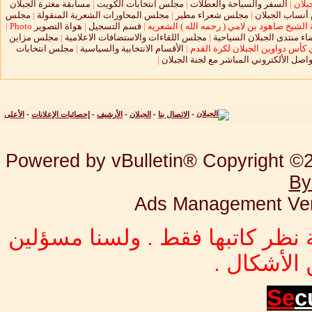
بلان
|
السفر والسياحة والعطلات
|
مجلس انتخابات الكويت
|
مسابقة مغترة الجبلان
نساب الجبلان
|
مجلس شعراء مطير
|
مجلس المحاورات الشعرية المنقولة
|
مجلس
الشيخ صاهود بن لامي ( رحمه الله ) الشعريه
|
قسم التسجيل
|
هواة التصوير
Photo
|
ء منتدى الجبلان السياحية
|
مجلس اللقاءات والاستضافات الاعلامية
|
مجلس مزاين
 كأس دواوين الجبلان لكرة القدم
|
الأقسام الانتخابية والسياسية
|
مجلس انتخابات
واصل الألكتروني المباشر مع لجنة الجبلان
|
-
الاتصال بنا
-
الجبلان
-
الأرشيف
-
إحصائيات الإعلانات
-
الأعلى
Powered by vBulletin® Copyright ©20
By
Ads Management Ver
 نظر كاتبها فقط . ولسنا مسؤلين
الأشكال .
Se
c