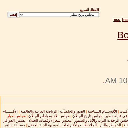
الانتقال السريع
RSS
RS
.
10:
آفـيت
|
الأقســـام السياحية
|
الصور والخلفيآت
|
الرياضة العربية والعالمية
|
الأقســـام
 في قبيلة مطير
|
مجلس تاريخ الجبلان
|
مجلس بلاد ومواطن الجبلان
|
مجلس أخبار
لس الرحلات البريه والأبل والصقور
|
مجلس شعراء وقصائد الجبلان
|
همس القوافي
اء
|
الخواطر والنثر
|
الملاحظات والأقتراحات الموجهة للجنة الجبلان
|
مسابقة شاعر