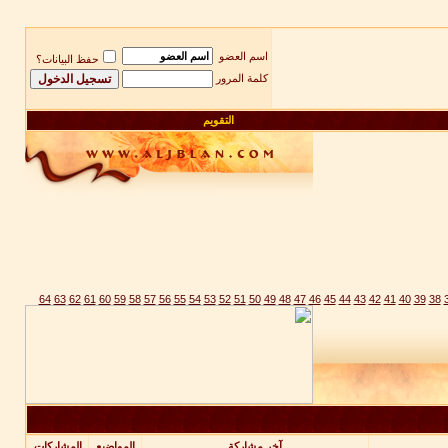
اسم العضو
حفظ البيانات؟
كلمة المرور
التقويم
64
63
62
61
60
59
58
57
56
55
54
53
52
51
50
49
48
47
46
45
44
43
42
41
40
39
38
آخر مشاركة
المواضيع
المشاركات