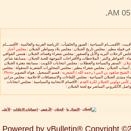
.
05:
آفـيت
|
الأقســـام السياحية
|
الصور والخلفيآت
|
الرياضة العربية والعالمية
|
الأقســـام
 في قبيلة مطير
|
مجلس تاريخ الجبلان
|
مجلس بلاد ومواطن الجبلان
|
مجلس أخبار
لس الرحلات البريه والأبل والصقور
|
مجلس شعراء وقصائد الجبلان
|
همس القوافي
اء
|
الخواطر والنثر
|
الملاحظات والأقتراحات الموجهة للجنة الجبلان
|
مسابقة شاعر
بلان
|
السفر والسياحة والعطلات
|
مجلس انتخابات الكويت
|
مسابقة مغترة الجبلان
نساب الجبلان
|
مجلس شعراء مطير
|
مجلس المحاورات الشعرية المنقولة
|
مجلس
الشيخ صاهود بن لامي ( رحمه الله ) الشعريه
|
قسم التسجيل
|
هواة التصوير
Photo
|
ء منتدى الجبلان السياحية
|
مجلس اللقاءات والاستضافات الاعلامية
|
مجلس مزاين
 كأس دواوين الجبلان لكرة القدم
|
الأقسام الانتخابية والسياسية
|
مجلس انتخابات
واصل الألكتروني المباشر مع لجنة الجبلان
|
-
الاتصال بنا
-
الجبلان
-
الأرشيف
-
إحصائيات الإعلانات
-
الأعلى
Powered by vBulletin® Copyright ©20