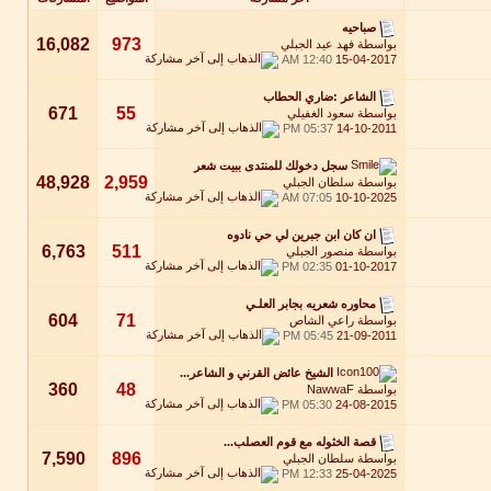
صباحيه
16,082
973
بواسطة
فهد عيد الجبلي
12:40 AM
15-04-2017
الشاعر :ضاري الحطاب
671
55
بواسطة
سعود الغفيلي
05:37 PM
14-10-2011
سجل دخولك للمنتدى ببيت شعر
48,928
2,959
بواسطة
سلطان الجبلي
07:05 AM
10-10-2025
ان كان ابن جبرين لي حي نادوه
6,763
511
بواسطة
منصور الجبلي
02:35 PM
01-10-2017
محاوره شعريه بجابر العلـي
604
71
بواسطة
راعي الشاص
05:45 PM
21-09-2011
الشيخ عائض القرني و الشاعر...
360
48
بواسطة
NawwaF
05:30 PM
24-08-2015
قصة الخثوله مع قوم العصلب...
7,590
896
بواسطة
سلطان الجبلي
12:33 PM
25-04-2025