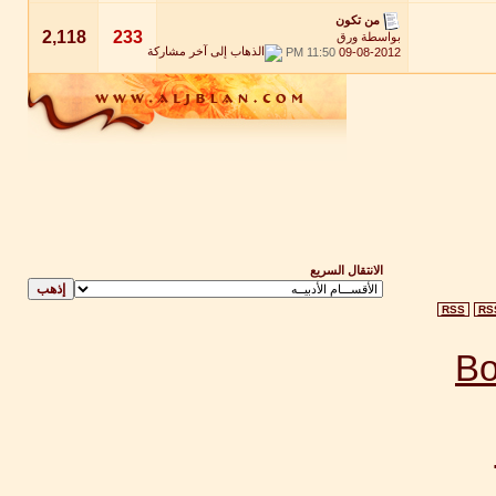
من تكون
2,118
233
بواسطة
ورق
11:50 PM
09-08-2012
الانتقال السريع
RSS
RS