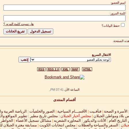
اسم العضو:
كلمة المرور:
هل نسيت كلمة المرور؟
حفظ البيانات؟
ذه الصفحة.
الانتقال السريع
RSS
RSS 2.0
XML
MAP
HTML
الساعة الآن
07:41 PM
.
أقسام المنتدى
الأسرة و الصحة
|
فتآفـيت
|
الأقســـام السياحية
|
الصور والخلفيآت
|
الرياضة العربية وا
 بلاد ومواطن الجبلان
|
مجلس أخبار الجبلان
|
مجلس تاريخ مطير
|
تطوير المواقع وال
لتاريخ العام
|
الأثاث والديكور
|
المحاوره الشعريه
|
مشاكل تسجيل الأعضاء
|
الخواطر و
جبلان
|
السفر والسياحة والعطلات
|
مجلس انتخابات الكويت
|
مسابقة مغترة الجبلان لل