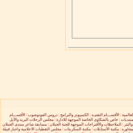
لعالمية
|
الأقســـام التقنيـه
|
الكمبيوتر والبرامج
|
دروس الفوتوشوب
|
الأقســـام
منتديات
|
خاص بالشكاوى الخاصة الموجهة للادارة
|
مجلس الرحلات البريه والأبل
النثر
|
الملاحظات والأقتراحات الموجهة للجنة الجبلان
|
مسابقة شاعر منتدى الجبلان
محاوره
|
مكتبة الأستايلات
|
مكتبة السكربتات
|
مجلس التغطيات الاعلامية واخبار قبيلة