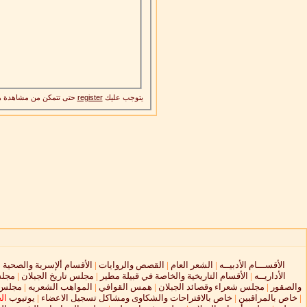
يتوجب عليك
register
حتى تتمكن من مشاهدة ه
الأقســـام الأدبيــه
|
الشعر العام
|
القصص والروايات
|
الأقسام ألإسرية والصحية
|
الأداريــه
|
الأقسام التاريخية والخاصة في قبيلة مطير
|
مجلس تاريخ الجبلان
|
مجلس
والصقور
|
مجلس شعراء وقصائد الجبلان
|
همس القوافي
|
المواهب الشعريه
|
مجلس ا
|
خاص بالمراقبين
|
خاص بالاقتراحات والشكاوى ومشاكل تسجيل الاعضاء
|
يوتيوب
ال