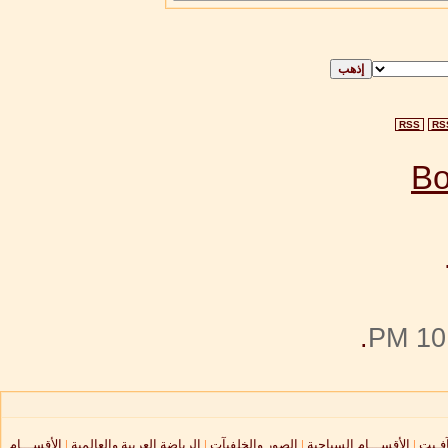
RSS
RS
.
10:
آفـيت
|
الأقســـام السياحية
|
الصور والخلفيآت
|
الرياضة العربية والعالمية
|
الأقســـام