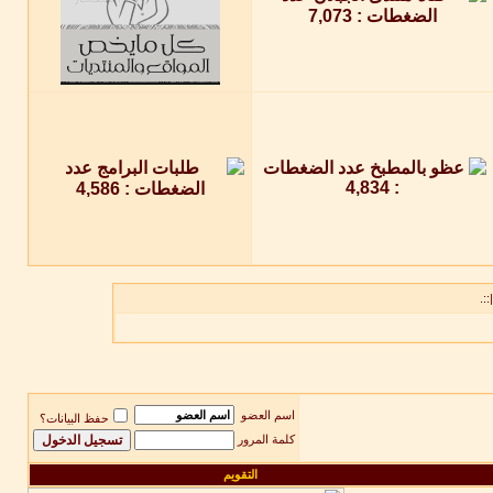
::.
اسم العضو
حفظ البيانات؟
كلمة المرور
التقويم