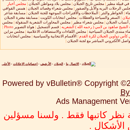
 في قبيلة مطير
|
مجلس تاريخ الجبلان
|
مجلس بلاد ومواطن الجبلان
|
مجلس أخبار
لس الرحلات البريه والأبل والصقور
|
مجلس شعراء وقصائد الجبلان
|
همس القوافي
اء
|
الخواطر والنثر
|
الملاحظات والأقتراحات الموجهة للجنة الجبلان
|
مسابقة شاعر
بلان
|
السفر والسياحة والعطلات
|
مجلس انتخابات الكويت
|
مسابقة مغترة الجبلان
نساب الجبلان
|
مجلس شعراء مطير
|
مجلس المحاورات الشعرية المنقولة
|
مجلس
الشيخ صاهود بن لامي ( رحمه الله ) الشعريه
|
قسم التسجيل
|
هواة التصوير
Photo
|
ء منتدى الجبلان السياحية
|
مجلس اللقاءات والاستضافات الاعلامية
|
مجلس مزاين
 كأس دواوين الجبلان لكرة القدم
|
الأقسام الانتخابية والسياسية
|
مجلس انتخابات
واصل الألكتروني المباشر مع لجنة الجبلان
|
-
الاتصال بنا
-
الجبلان
-
الأرشيف
-
إحصائيات الإعلانات
-
الأعلى
Powered by vBulletin® Copyright ©20
By
Ads Management Ver
 نظر كاتبها فقط . ولسنا مسؤلين
الأشكال .