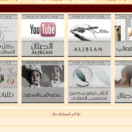
.::||[ آخر المشاركات ]||::.