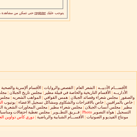
يتوجب عليك
register
حتى تتمكن من مشاهدة ه
الأقســـام الأدبيــه
|
الشعر العام
|
القصص والروايات
|
الأقسام ألإسرية والصحية
|
الأداريــه
|
الأقسام التاريخية والخاصة في قبيلة مطير
|
مجلس تاريخ الجبلان
|
مجلس
والصقور
|
مجلس شعراء وقصائد الجبلان
|
همس القوافي
|
المواهب الشعريه
|
مجلس ا
|
خاص بالمراقبين
|
خاص بالاقتراحات والشكاوى ومشاكل تسجيل الاعضاء
|
يوتيوب
ال
مطير
|
مجلس أنساب الجبلان
|
مجلس شعراء مطير
|
مجلس المحاورات الشعرية الم
التسجيل
|
هواة التصوير
Photo
|
فــريق التطــوير
|
مجلس تغطية احتفالات ومناسبات
مونتاج الفيديو و الصوتيات
|
الأقســـام الشبابية والرياضية
|
دوري كأس دواوين الجب