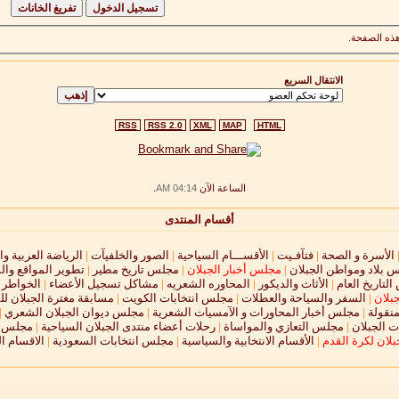
ذه الصفحة.
الانتقال السريع
RSS
RSS 2.0
XML
MAP
HTML
الساعة الآن
04:14 AM
.
أقسام المنتدى
الأسرة و الصحة
|
فتآفـيت
|
الأقســـام السياحية
|
الصور والخلفيآت
|
الرياضة العربية وا
 بلاد ومواطن الجبلان
|
مجلس أخبار الجبلان
|
مجلس تاريخ مطير
|
تطوير المواقع وال
لتاريخ العام
|
الأثاث والديكور
|
المحاوره الشعريه
|
مشاكل تسجيل الأعضاء
|
الخواطر و
جبلان
|
السفر والسياحة والعطلات
|
مجلس انتخابات الكويت
|
مسابقة مغترة الجبلان لل
نقولة
|
مجلس أخبار المحاورات و الآمسيات الشعرية
|
مجلس ديوان الجبلان الشعري
|
 الجبلان
|
مجلس التعازي والمواساة
|
رحلات أعضاء منتدى الجبلان السياحية
|
مجلس ال
لان لكرة القدم
|
الأقسام الانتخابية والسياسية
|
مجلس انتخابات السعودية
|
الاقسام ا