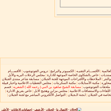
لعالمية
|
الأقســـام التقنيـه
|
الكمبيوتر والبرامج
|
دروس الفوتوشوب
|
الأقســـام
منتديات
|
خاص بالشكاوى الخاصة الموجهة للادارة
|
مجلس الرحلات البريه والأبل
النثر
|
الملاحظات والأقتراحات الموجهة للجنة الجبلان
|
مسابقة شاعر منتدى الجبلان
محاوره
|
مكتبة الأستايلات
|
مكتبة السكربتات
|
مجلس التغطيات الاعلامية واخبار قبيلة
ملحقات الفوتوشوب
|
مسابقة الشيخ صاهود بن لامي ( رحمه الله ) الشعريه
|
قسم
لقاءات والاستضافات الاعلامية
|
مجلس مزاين وهجيج الابل
|
خاص بفريق الادارة
|
لخاصة في الجبلان
|
لـجنة الـجبلان
|
التواصل الألكتروني المباشر مع لجنة الجبلان
|
-
الاتصال بنا
-
الجبلان
-
الأرشيف
-
إحصائيات الإعلانات
-
الأعلى