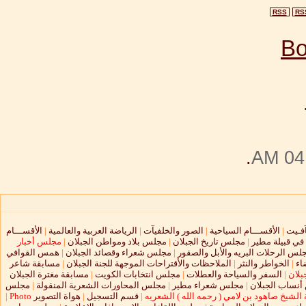
RSS
RS
.
04:
آفـيت
|
الأقســـام السياحية
|
الصور والخلفيآت
|
الرياضة العربية والعالمية
|
الأقســـام
 في قبيلة مطير
|
مجلس تاريخ الجبلان
|
مجلس بلاد ومواطن الجبلان
|
مجلس أخبار
لس الرحلات البريه والأبل والصقور
|
مجلس شعراء وقصائد الجبلان
|
همس القوافي
اء
|
الخواطر والنثر
|
الملاحظات والأقتراحات الموجهة للجنة الجبلان
|
مسابقة شاعر
بلان
|
السفر والسياحة والعطلات
|
مجلس انتخابات الكويت
|
مسابقة مغترة الجبلان
نساب الجبلان
|
مجلس شعراء مطير
|
مجلس المحاورات الشعرية المنقولة
|
مجلس
الشيخ صاهود بن لامي ( رحمه الله ) الشعريه
|
قسم التسجيل
|
هواة التصوير
Photo
|