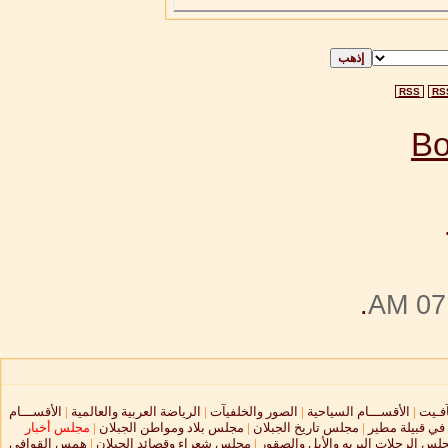
RSS
RS
.
07:
آفـيت
|
الأقســـام السياحية
|
الصور والخلفيآت
|
الرياضة العربية والعالمية
|
الأقســـام
 في قبيلة مطير
|
مجلس تاريخ الجبلان
|
مجلس بلاد ومواطن الجبلان
|
مجلس أخبار
لس الرحلات البريه والأبل والصقور
|
مجلس شعراء وقصائد الجبلان
|
همس القوافي