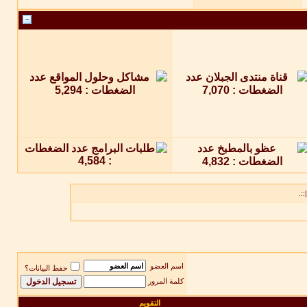
::.
اسم العضو
حفظ البيانات؟
كلمة المرور
التقويم