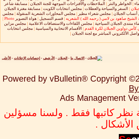
اء
|
الخواطر والنثر
|
الملاحظات والأقتراحات الموجهة للجنة الجبلان
|
مسابقة شاعر
بلان
|
السفر والسياحة والعطلات
|
مجلس انتخابات الكويت
|
مسابقة مغترة الجبلان
نساب الجبلان
|
مجلس شعراء مطير
|
مجلس المحاورات الشعرية المنقولة
|
مجلس
الشيخ صاهود بن لامي ( رحمه الله ) الشعريه
|
قسم التسجيل
|
هواة التصوير
Photo
|
ء منتدى الجبلان السياحية
|
مجلس اللقاءات والاستضافات الاعلامية
|
مجلس مزاين
 كأس دواوين الجبلان لكرة القدم
|
الأقسام الانتخابية والسياسية
|
مجلس انتخابات
واصل الألكتروني المباشر مع لجنة الجبلان
|
-
الاتصال بنا
-
الجبلان
-
الأرشيف
-
إحصائيات الإعلانات
-
الأعلى
Powered by vBulletin® Copyright ©20
By
Ads Management Ver
 نظر كاتبها فقط . ولسنا مسؤلين
الأشكال .