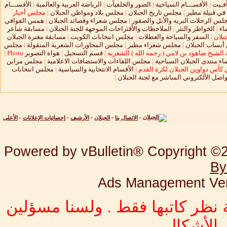
آفـيت
|
الأقســـام السياحية
|
الصور والخلفيآت
|
الرياضة العربية والعالمية
|
الأقســـام
 في قبيلة مطير
|
مجلس تاريخ الجبلان
|
مجلس بلاد ومواطن الجبلان
|
مجلس أخبار
لس الرحلات البريه والأبل والصقور
|
مجلس شعراء وقصائد الجبلان
|
همس القوافي
اء
|
الخواطر والنثر
|
الملاحظات والأقتراحات الموجهة للجنة الجبلان
|
مسابقة شاعر
بلان
|
السفر والسياحة والعطلات
|
مجلس انتخابات الكويت
|
مسابقة مغترة الجبلان
نساب الجبلان
|
مجلس شعراء مطير
|
مجلس المحاورات الشعرية المنقولة
|
مجلس
الشيخ صاهود بن لامي ( رحمه الله ) الشعريه
|
قسم التسجيل
|
هواة التصوير
Photo
|
ء منتدى الجبلان السياحية
|
مجلس اللقاءات والاستضافات الاعلامية
|
مجلس مزاين
 كأس دواوين الجبلان لكرة القدم
|
الأقسام الانتخابية والسياسية
|
مجلس انتخابات
واصل الألكتروني المباشر مع لجنة الجبلان
|
-
الاتصال بنا
-
الجبلان
-
الأرشيف
-
إحصائيات الإعلانات
-
الأعلى
Powered by vBulletin® Copyright ©20
By
Ads Management Ver
 نظر كاتبها فقط . ولسنا مسؤلين
الأشكال .