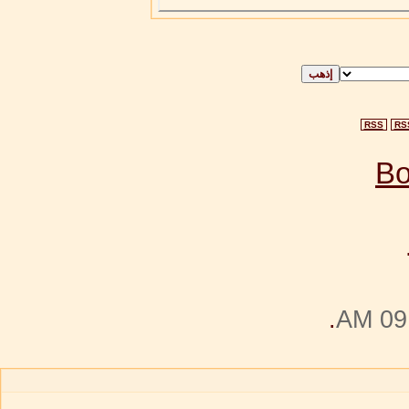
RSS
RS
.
09: