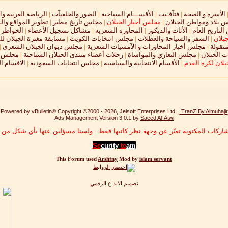
الأسرة و الصحة
|
فتآفـيت
|
الأقســـام السياحية
|
الصور والخلفيآت
|
الرياضة العربية وا
 بلاد ومواطن الجبلان
|
مجلس أخبار الجبلان
|
مجلس تاريخ مطير
|
تطوير المواقع وال
لتاريخ العام
|
الأثاث والديكور
|
المحاوره الشعريه
|
مشاكل تسجيل الأعضاء
|
الخواطر و
جبلان
|
السفر والسياحة والعطلات
|
مجلس انتخابات الكويت
|
مسابقة مغترة الجبلان لل
نقولة
|
مجلس أخبار المحاورات و الآمسيات الشعرية
|
مجلس ديوان الجبلان الشعري
|
 الجبلان
|
مجلس التعازي والمواساة
|
رحلات أعضاء منتدى الجبلان السياحية
|
مجلس ال
لان لكرة القدم
|
الأقسام الانتخابية والسياسية
|
مجلس انتخابات السعودية
|
الاقسام ا
Powered by vBulletin® Copyright ©2000 - 2026, Jelsoft Enterprises Ltd. ,
TranZ By Almuhajir
Ads Management Version 3.0.1 by
Saeed Al-Atwi
اركات المكتوبة تعبّر عن وجهة نظر كاتبها فقط . ولسنا مسؤلين عنها بأي شكل من ا
Se
curity
te
am
This Forum used
Arshfny
Mod by
islam servant
تصميم الابداع الرقمي