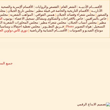
الأقســـام الأدبيــه
|
الشعر العام
|
القصص والروايات
|
الأقسام ألإسرية والصحية
|
الأداريــه
|
الأقسام التاريخية والخاصة في قبيلة مطير
|
مجلس تاريخ الجبلان
|
مجلس
والصقور
|
مجلس شعراء وقصائد الجبلان
|
همس القوافي
|
المواهب الشعريه
|
مجلس ا
|
خاص بالمراقبين
|
خاص بالاقتراحات والشكاوى ومشاكل تسجيل الاعضاء
|
يوتيوب
ال
مطير
|
مجلس أنساب الجبلان
|
مجلس شعراء مطير
|
مجلس المحاورات الشعرية الم
التسجيل
|
هواة التصوير
Photo
|
فــريق التطــوير
|
مجلس تغطية احتفالات ومناسبات
مونتاج الفيديو و الصوتيات
|
الأقســـام الشبابية والرياضية
|
دوري كأس دواوين الجب
جميع المش