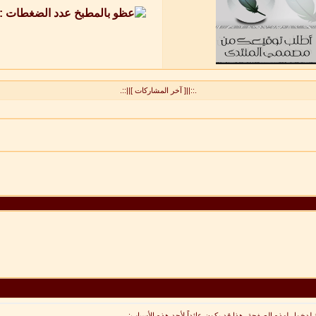
.::||[ آخر المشاركات ]||::.
 لدخول لهذه الصفحة. هذا قد يكون عائداً لأحد هذه الأسباب: