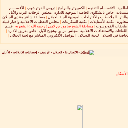
لعالمية
|
الأقســـام التقنيـه
|
الكمبيوتر والبرامج
|
دروس الفوتوشوب
|
الأقســـام
منتديات
|
خاص بالشكاوى الخاصة الموجهة للادارة
|
مجلس الرحلات البريه والأبل
النثر
|
الملاحظات والأقتراحات الموجهة للجنة الجبلان
|
مسابقة شاعر منتدى الجبلان
محاوره
|
مكتبة الأستايلات
|
مكتبة السكربتات
|
مجلس التغطيات الاعلامية واخبار قبيلة
ملحقات الفوتوشوب
|
مسابقة الشيخ صاهود بن لامي ( رحمه الله ) الشعريه
|
قسم
لقاءات والاستضافات الاعلامية
|
مجلس مزاين وهجيج الابل
|
خاص بفريق الادارة
|
لخاصة في الجبلان
|
لـجنة الـجبلان
|
التواصل الألكتروني المباشر مع لجنة الجبلان
|
-
الاتصال بنا
-
الجبلان
-
الأرشيف
-
إحصائيات الإعلانات
-
الأعلى
لأشكال .