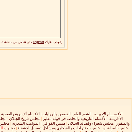
يتوجب عليك
register
حتى تتمكن من مشاهدة ه
الأقســـام الأدبيــه
|
الشعر العام
|
القصص والروايات
|
الأقسام ألإسرية والصحية
|
الأداريــه
|
الأقسام التاريخية والخاصة في قبيلة مطير
|
مجلس تاريخ الجبلان
|
مجلس
والصقور
|
مجلس شعراء وقصائد الجبلان
|
همس القوافي
|
المواهب الشعريه
|
مجلس ا
|
خاص بالمراقبين
|
خاص بالاقتراحات والشكاوى ومشاكل تسجيل الاعضاء
|
يوتيوب
ال