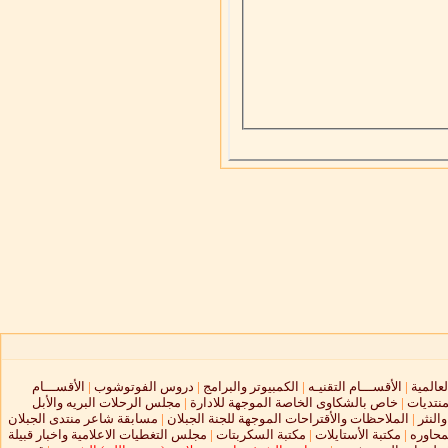
لعالمية
|
الأقســـام التقنيـه
|
الكمبيوتر والبرامج
|
دروس الفوتوشوب
|
الأقســـام
منتديات
|
خاص بالشكاوى الخاصة الموجهة للادارة
|
مجلس الرحلات البريه والأبل
النثر
|
الملاحظات والأقتراحات الموجهة للجنة الجبلان
|
مسابقة شاعر منتدى الجبلان
محاوره
|
مكتبة الأستايلات
|
مكتبة السكربتات
|
مجلس التغطيات الاعلامية واخبار قبيلة