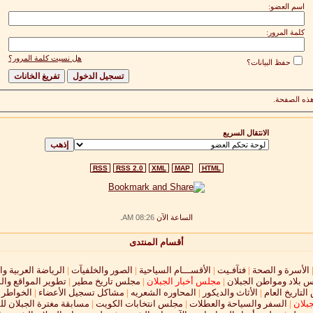
اسم العضو:
كلمة المرور:
هل نسيت كلمة المرور؟
حفظ البيانات؟
ذه الصفحة.
الانتقال السريع
RSS
RSS 2.0
XML
MAP
HTML
الساعة الآن
08:26 AM
.
أقسام المنتدى
الأسرة و الصحة
|
فتآفـيت
|
الأقســـام السياحية
|
الصور والخلفيآت
|
الرياضة العربية وا
 بلاد ومواطن الجبلان
|
مجلس أخبار الجبلان
|
مجلس تاريخ مطير
|
تطوير المواقع وال
لتاريخ العام
|
الأثاث والديكور
|
المحاوره الشعريه
|
مشاكل تسجيل الأعضاء
|
الخواطر و
جبلان
|
السفر والسياحة والعطلات
|
مجلس انتخابات الكويت
|
مسابقة مغترة الجبلان لل