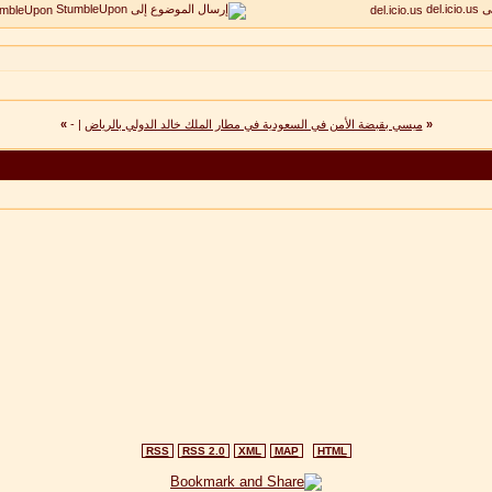
umbleUpon
del.icio.us
«
ميسي بقبضة الأمن في السعودية في مطار الملك خالد الدولي بالرياض
|
-
»
RSS
RSS 2.0
XML
MAP
HTML