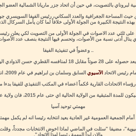
من حيث المساحة الجغرافية والعدد السكاني، رئيس الفيفا السويسري جوزي
ذه النتيجة الكبيرة من الجولة الأولى خلافاً لما كان يأمل السركال الذي
على ثلثي عدد الاصوات في الجولة الأولى من التصويت لكي يعلن رئيس
 ينال أدنى نسبة من الأصوات، وتحسم فيها النتيجة بنصف عدد الأصوات 
.. وعضواً في تنفيذية الفيفا
 في الجمعية العمومية غير العادية في كوالالمبور.
م رئيس الاتحاد
الآسيوي
السابق وسلمان بن ابراهيم في عام 2009، انتهت بفوز الاول بصعوبة بفارق صوتين 23-21 مع ورقتين بيضاوين.
اء الاتحادات القارية حُكماً اعضاء في المكتب التنفيذي للفيفا بدءا من 015
ة المتبقية من الولاية الحالية اي حتى عام 2015، فان ولاية عضو المكتب التنفيذي للفيفا تمتد 4 سنوات حتى 2017.
مهمتي توحيد آسيا
أمام الجمعية العمومية غير العادية بعيد انتخابه رئيسا انه لم يكمل مه
يوية"، مضيفا "سئلت في الماضي لماذا اخوض الانتخابات مجدداً، وقلت 
والان ابدأ المهمة رئيسا لهذا الاتحاد".