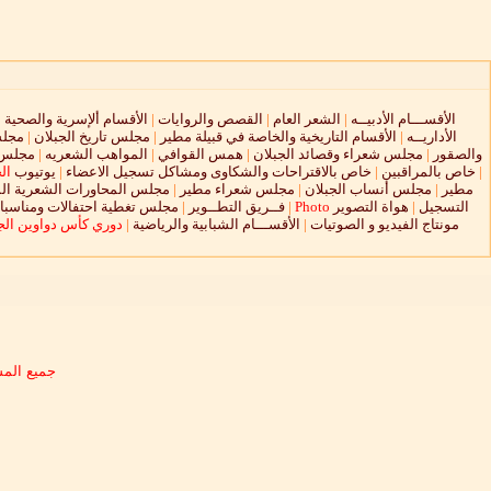
الأقســـام الأدبيــه
|
الشعر العام
|
القصص والروايات
|
الأقسام ألإسرية والصحية
|
الأداريــه
|
الأقسام التاريخية والخاصة في قبيلة مطير
|
مجلس تاريخ الجبلان
|
مجلس
والصقور
|
مجلس شعراء وقصائد الجبلان
|
همس القوافي
|
المواهب الشعريه
|
مجلس ا
|
خاص بالمراقبين
|
خاص بالاقتراحات والشكاوى ومشاكل تسجيل الاعضاء
|
يوتيوب
ال
مطير
|
مجلس أنساب الجبلان
|
مجلس شعراء مطير
|
مجلس المحاورات الشعرية الم
التسجيل
|
هواة التصوير
Photo
|
فــريق التطــوير
|
مجلس تغطية احتفالات ومناسبات
مونتاج الفيديو و الصوتيات
|
الأقســـام الشبابية والرياضية
|
دوري كأس دواوين الجب
جميع المش