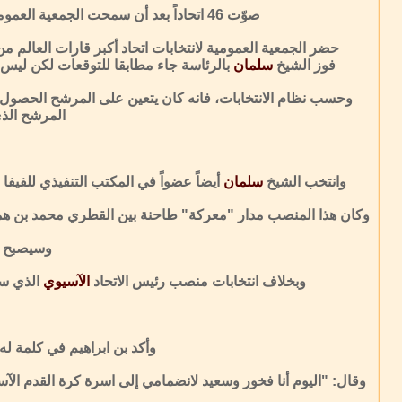
صوّت 46 اتحاداً بعد أن سمحت الجمعية العمومية لبروناي بالتصويت، في حين أن اتحاد جزر ماريانا الشمالية العضو الجديد لم تتح له فرصة المشاركة في الإنتخابات.
حضر الجمعية العمومية لانتخابات اتحاد أكبر قارات العالم 
فوز الشيخ
سلمان
بالرئاسة جاء مطابقا للتوقعات لكن ليس به
وحسب نظام الانتخابات، فانه كان يتعين على المرشح الحصول 
المرشح الذي
وانتخب الشيخ
سلمان
أيضاً عضواً في المكتب التنفيذي للفيفا بعد حصوله على 28 صوتاً مقابل 18 لمنافسه القطري حسن الذوادي اليوم الخميس
وكان هذا المنصب مدار "معركة" طاحنة بين القطري محمد بن هما
وسيصبح رؤس
وبخلاف انتخابات منصب رئيس الاتحاد
الآسيوي
الذي سيكون للمد
وأكد بن ابراهيم في كلمة له 
وقال: "اليوم أنا فخور وسعيد لانضمامي إلى اسرة كرة القدم الآس