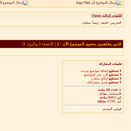
Digg
الكلمات الدلالية (Tags)
البحريني
,
خليفة
,
رئيساً
,
سلمان
الذين يشاهدون محتوى الموضوع الآن : 1
( الأعضاء 0 والزوار 1)
تعليمات المشاركة
لا تستطيع
إضافة مواضيع جديدة
لا تستطيع
الرد على المواضيع
لا تستطيع
إرفاق ملفات
لا تستطيع
تعديل مشاركاتك
is
BB code
متاحة
الابتسامات
متاحة
كود [IMG]
متاحة
كود HTML
معطلة
قوانين المنتدى