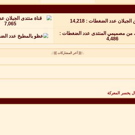
.::||[ آخر المشاركات ]||::.
كال يخسر المعركة