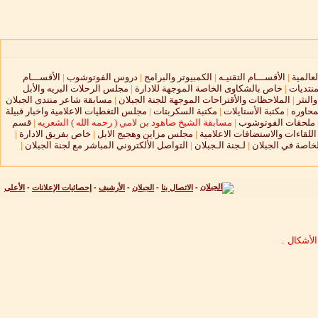
لعالمية
|
الأقســـام التقنيـه
|
الكمبيوتر والبرامج
|
دروس الفوتوشوب
|
الأقســـام
منتديات
|
خاص بالشكاوى الخاصة الموجهة للادارة
|
مجلس الرحلات البريه والأبل
النثر
|
الملاحظات والأقتراحات الموجهة للجنة الجبلان
|
مسابقة شاعر منتدى الجبلان
محاوره
|
مكتبة الأستايلات
|
مكتبة السكربتات
|
مجلس التغطيات الاعلامية واخبار قبيلة
ملحقات الفوتوشوب
|
مسابقة الشيخ صاهود بن لامي ( رحمه الله ) الشعريه
|
قسم
لقاءات والاستضافات الاعلامية
|
مجلس مزاين وهجيج الابل
|
خاص بفريق الادارة
|
لخاصة في الجبلان
|
لـجنة الـجبلان
|
التواصل الألكتروني المباشر مع لجنة الجبلان
|
-
الاتصال بنا
-
الجبلان
-
الأرشيف
-
إحصائيات الإعلانات
-
الأعلى
لأشكال .