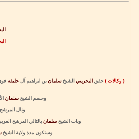
الب
الب
( وكالات )
حقق
البحريني
الشيخ
سلمان
بن ابراهيم آل
خليفة
فوزا
وحسم الشيخ
سلمان
ال
ونال المرشح التايلاندي واراو
وبات الشيخ
سلمان
بالتالي المرشح العرب
وستكون مدة ولاية الشيخ
س