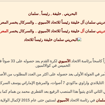
البحريني
,
خليفة
,
رئيساً
,
سلمان
حريني سلمان آل خليفة رئيساً للاتحاد الآسيوي .. والسركال يخسر المعر
حريني
سلمان
آل
خليفة
رئيساً
للاتحاد
الآسيوي
..
والسركال
يخسر
المعر
ً كاسحاً برئاسة الاتحاد
الآسيوي
لكرة القدم
الخميس في كوالالمبور.
أمر في الجولة الأولى بعد حصوله على اكثر من العدد المطلوب من الأصوات (الثلث
ي ماكودي 7 أصوات، والمرشح الإماراتي يوسف السركال 6 أصوات.
ي الثاني الذي يتبوأ هذا المنصب الرفيع بعد القطري محمد بن همام كم
لمان
في رئاسة الاتحاد
الآسيوي
لسنتين حتى عام 2015 لإكمال الولاية السابقة للقطري بن همام.