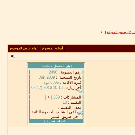
السركال يخسر المعركة
|
-
»
أدوات الموضوع
انواع عرض الموضوع
#
1
لوني المفضل
Cadetblue
رقم العضوية :
2498
تاريخ التسجيل :
Jan 2009
فترة الأقامة :
6396 يوم
أخر زيارة :
13-10-2016 (02:17
PM)
المشاركات :
560 [
+
]
التقييم :
10
معدل التقييم :
بيانات اضافيه [
+
]