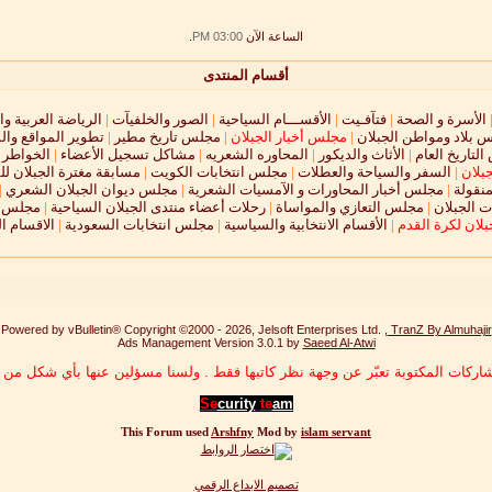
الساعة الآن
03:00 PM
.
أقسام المنتدى
الأسرة و الصحة
|
فتآفـيت
|
الأقســـام السياحية
|
الصور والخلفيآت
|
الرياضة العربية وا
 بلاد ومواطن الجبلان
|
مجلس أخبار الجبلان
|
مجلس تاريخ مطير
|
تطوير المواقع وال
لتاريخ العام
|
الأثاث والديكور
|
المحاوره الشعريه
|
مشاكل تسجيل الأعضاء
|
الخواطر و
جبلان
|
السفر والسياحة والعطلات
|
مجلس انتخابات الكويت
|
مسابقة مغترة الجبلان لل
نقولة
|
مجلس أخبار المحاورات و الآمسيات الشعرية
|
مجلس ديوان الجبلان الشعري
|
 الجبلان
|
مجلس التعازي والمواساة
|
رحلات أعضاء منتدى الجبلان السياحية
|
مجلس ال
لان لكرة القدم
|
الأقسام الانتخابية والسياسية
|
مجلس انتخابات السعودية
|
الاقسام ا
Powered by vBulletin® Copyright ©2000 - 2026, Jelsoft Enterprises Ltd. ,
TranZ By Almuhajir
Ads Management Version 3.0.1 by
Saeed Al-Atwi
اركات المكتوبة تعبّر عن وجهة نظر كاتبها فقط . ولسنا مسؤلين عنها بأي شكل من ا
Se
curity
te
am
This Forum used
Arshfny
Mod by
islam servant
تصميم الابداع الرقمي