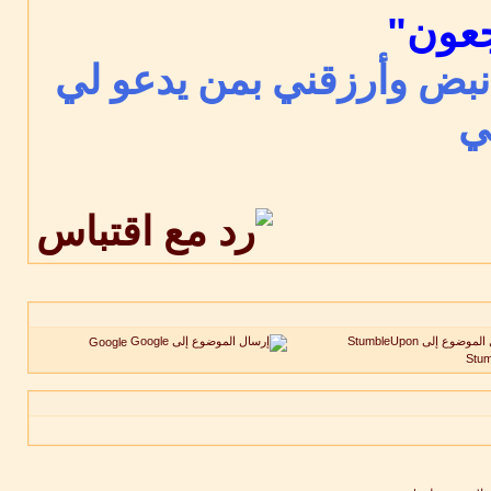
جعون"
 نبض وأرزقني بمن يدعو لي
ي
Google
Stu