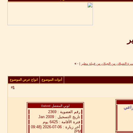
ر
ة الشبلان من الجبلان من قبيلة مطير
|
-
»
أدوات الموضوع
انواع عرض الموضوع
د هجرك
#
1
راعي
لوني المفضل
Darkred
رقم العضوية :
2369
تاريخ التسجيل :
Jan 2009
فترة الأقامة :
6425 يوم
أخر زيارة :
06-07-2026 (09:48
PM)