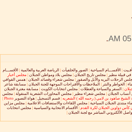
.
05:
آفـيت
|
الأقســـام السياحية
|
الصور والخلفيآت
|
الرياضة العربية والعالمية
|
الأقســـام
 في قبيلة مطير
|
مجلس تاريخ الجبلان
|
مجلس بلاد ومواطن الجبلان
|
مجلس أخبار
لس الرحلات البريه والأبل والصقور
|
مجلس شعراء وقصائد الجبلان
|
همس القوافي
اء
|
الخواطر والنثر
|
الملاحظات والأقتراحات الموجهة للجنة الجبلان
|
مسابقة شاعر
بلان
|
السفر والسياحة والعطلات
|
مجلس انتخابات الكويت
|
مسابقة مغترة الجبلان
نساب الجبلان
|
مجلس شعراء مطير
|
مجلس المحاورات الشعرية المنقولة
|
مجلس
الشيخ صاهود بن لامي ( رحمه الله ) الشعريه
|
قسم التسجيل
|
هواة التصوير
Photo
|
ء منتدى الجبلان السياحية
|
مجلس اللقاءات والاستضافات الاعلامية
|
مجلس مزاين
 كأس دواوين الجبلان لكرة القدم
|
الأقسام الانتخابية والسياسية
|
مجلس انتخابات
واصل الألكتروني المباشر مع لجنة الجبلان
|