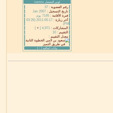
لوني المفضل
Cadetblue
رقم العضوية :
37
تاريخ التسجيل :
Jan 2007
فترة الأقامة :
7145 يوم
أخر زيارة :
17-05-2011 (03:26
PM)
المشاركات :
4,971 [
+
]
التقييم :
10
معدل التقييم :
بيانات اضافيه [
+
]