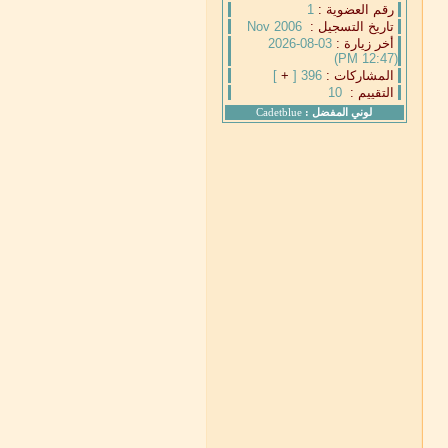
رقم العضوية :
1
تاريخ التسجيل :
Nov 2006
أخر زيارة :
03-08-2026
(12:47 PM)
المشاركات :
396 [
+
]
التقييم :
10
لوني المفضل :
Cadetblue