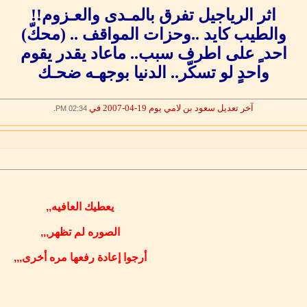
اثر الرياجيل تفرق بالمـدى والعـزوم!!
والطيب كايد ..وحزات المواقف .. (محكّ)
احد ٍ على اطرف سبب.. ماعاد يقدر يقوم
واحدٍ لو تسكّر.. الدنيا بوجهـه ضحـك
آخر تعديل سعود بن لامي يوم 19-04-2007 في
.
02:34 PM
يعطيك العافيه,,
الصوره لم تظهر,,,
أرجوا إعادة رفعها مره أخرى,,,