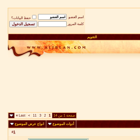
اسم العضو
حفظ البيانات؟
كلمة المرور
التقويم
صفحة 1 من 14
1
2
3
11
>
Last
»
أدوات الموضوع
انواع عرض الموضوع
#
1