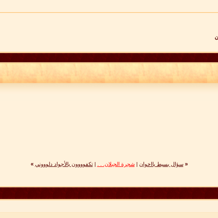
ن
«
سؤال بسيط يااخوان
|
شجرة الجبلان. . .
|
تكفوووون يالأجواد دلوووني
»