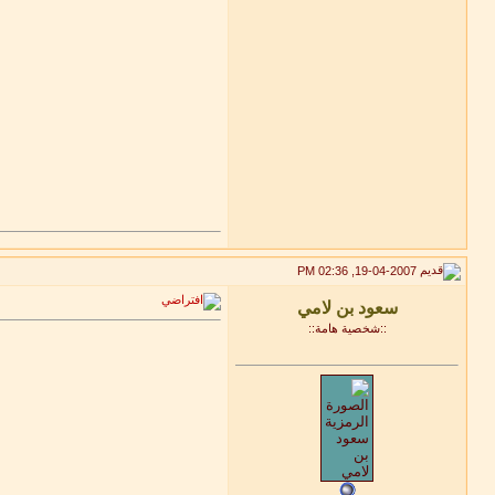
19-04-2007, 02:36 PM
::شخصية هامة::