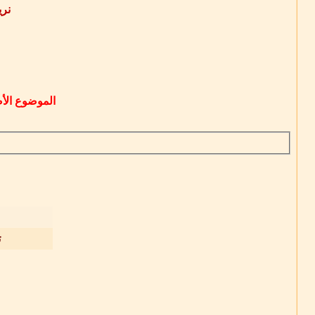
نري
الموضوع الأ
ت