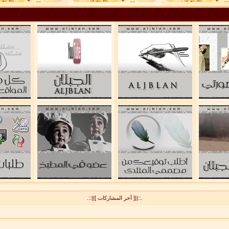
.::||[ آخر المشاركات ]||::.