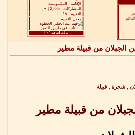
د هجرك
الإقامة :
الــكــويــت
المشاركات :
3,835 [
+
]
التقييم :
15
معدل التقييم :
راعي
بيانات اضافيه [
+
]
 الجبلان من قبيلة مطير
ان
,
شجرة
,
قبيلة
بلان من قبيلة مطير