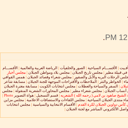
.
12:
آفـيت
|
الأقســـام السياحية
|
الصور والخلفيآت
|
الرياضة العربية والعالمية
|
الأقســـام
 في قبيلة مطير
|
مجلس تاريخ الجبلان
|
مجلس بلاد ومواطن الجبلان
|
مجلس أخبار
لس الرحلات البريه والأبل والصقور
|
مجلس شعراء وقصائد الجبلان
|
همس القوافي
اء
|
الخواطر والنثر
|
الملاحظات والأقتراحات الموجهة للجنة الجبلان
|
مسابقة شاعر
بلان
|
السفر والسياحة والعطلات
|
مجلس انتخابات الكويت
|
مسابقة مغترة الجبلان
نساب الجبلان
|
مجلس شعراء مطير
|
مجلس المحاورات الشعرية المنقولة
|
مجلس
الشيخ صاهود بن لامي ( رحمه الله ) الشعريه
|
قسم التسجيل
|
هواة التصوير
Photo
|
ء منتدى الجبلان السياحية
|
مجلس اللقاءات والاستضافات الاعلامية
|
مجلس مزاين
 كأس دواوين الجبلان لكرة القدم
|
الأقسام الانتخابية والسياسية
|
مجلس انتخابات
واصل الألكتروني المباشر مع لجنة الجبلان
|