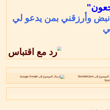
جعون"
 نبض وأرزقني بمن يدعو لي
ي
Google
Stu