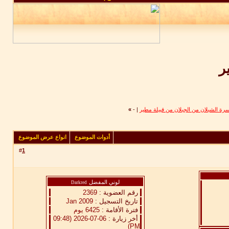
ر
ة الشبلان من الجبلان من قبيلة مطير
|
-
»
أدوات الموضوع
انواع عرض الموضوع
#
1
لوني المفضل
Darkred
رقم العضوية :
2369
تاريخ التسجيل :
Jan 2009
فترة الأقامة :
6425 يوم
أخر زيارة :
06-07-2026 (09:48
PM)