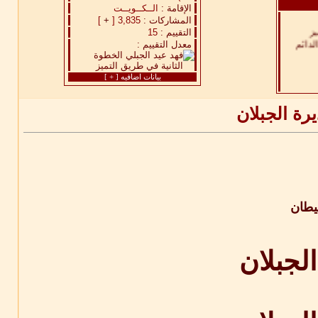
الإقامة :
الــكــويــت
المشاركات :
3,835 [
+
]
التقييم :
15
معدل التقييم :
راعي
بيانات اضافيه [
+
]
رة الجبلان
طان
لجبلان