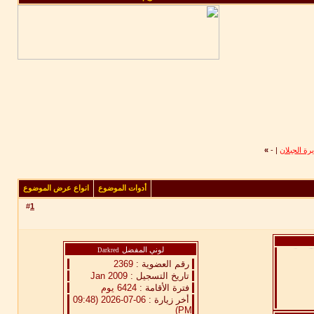
رة الجبلان
|
-
»
أدوات الموضوع
انواع عرض الموضوع
#
1
لوني المفضل
Darkred
رقم العضوية :
2369
تاريخ التسجيل :
Jan 2009
فترة الأقامة :
6424 يوم
أخر زيارة :
06-07-2026 (09:48
PM)
د هجرك