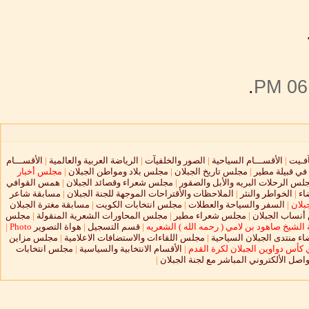
.
06:
آفـيت
|
الأقســـام السياحية
|
الصور والخلفيآت
|
الرياضة العربية والعالمية
|
الأقســـام
 في قبيلة مطير
|
مجلس تاريخ الجبلان
|
مجلس بلاد ومواطن الجبلان
|
مجلس أخبار
لس الرحلات البريه والأبل والصقور
|
مجلس شعراء وقصائد الجبلان
|
همس القوافي
اء
|
الخواطر والنثر
|
الملاحظات والأقتراحات الموجهة للجنة الجبلان
|
مسابقة شاعر
بلان
|
السفر والسياحة والعطلات
|
مجلس انتخابات الكويت
|
مسابقة مغترة الجبلان
نساب الجبلان
|
مجلس شعراء مطير
|
مجلس المحاورات الشعرية المنقولة
|
مجلس
الشيخ صاهود بن لامي ( رحمه الله ) الشعريه
|
قسم التسجيل
|
هواة التصوير
Photo
|
ء منتدى الجبلان السياحية
|
مجلس اللقاءات والاستضافات الاعلامية
|
مجلس مزاين
 كأس دواوين الجبلان لكرة القدم
|
الأقسام الانتخابية والسياسية
|
مجلس انتخابات
واصل الألكتروني المباشر مع لجنة الجبلان
|