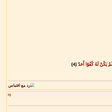
َمْ يَكُنْ لَهُ كُفُوًا أَحَدٌ
(4)
3
#