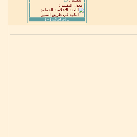
التقييم :
10
معدل التقييم :
بيانات اضافيه [
+
]