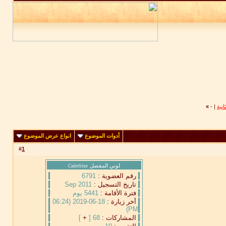
»
-
|
أدوات الموضوع
انواع عرض الموضوع
#
1
لوني المفضل
Cadetblue
رقم العضوية :
6791
تاريخ التسجيل :
Sep 2011
فترة الأقامة :
5441 يوم
أخر زيارة :
18-06-2019 (06:24
PM)
المشاركات :
68 [
+
]