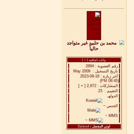
بيانات اضافيه [
+
]
رقم العضوية :
2884
تاريخ التسجيل :
May 2009
أخر زيارة :
18-08-2023
(08:45 PM)
المشاركات :
2,972 [
+
]
التقييم :
23
الدولهـ
الجنس ~
MMS ~
لوني المفضل :
Darkred