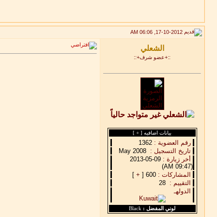
17-10-2012, 06:06 AM
::+عضو شرف+::
بيانات اضافيه [
+
]
رقم العضوية :
1362
تاريخ التسجيل :
May 2008
أخر زيارة :
09-05-2013
(09:47 AM)
المشاركات :
600 [
+
]
التقييم :
28
الدولهـ
لوني المفضل :
Black