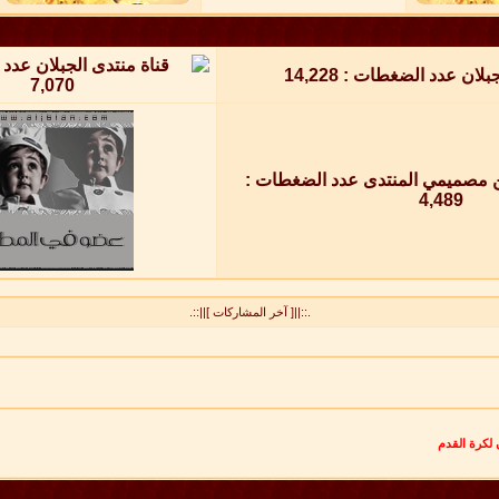
.::||[ آخر المشاركات ]||::.
 لكرة القدم