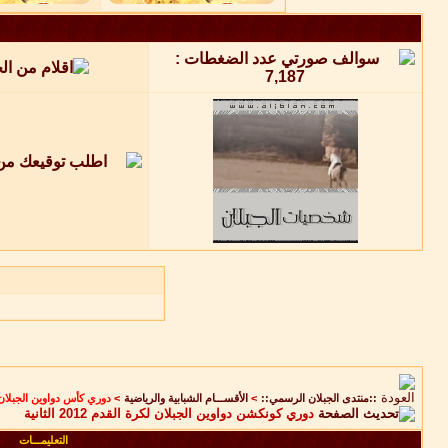
::منتدى الجبلان الرسمي::
>
الأقســـام الشبابية والرياضية
>
دوري كأس دواوين الجبلان
دوري كونكشن دواوين الجبلان لكرة القدم 2012 الثانية
التعليمـــات