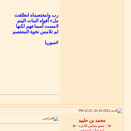
رب وامعتصماه انطلقت
ملء أفواه البنات اليتم
لامست أسماعهم لكنها
لم تلامس نخوة المعتصم
#سوريا
20-10-2012, 12:22 PM
₪ :: عضو مجلس الادارة :: ₪
أبـو فـلأح الـجـبـلـي