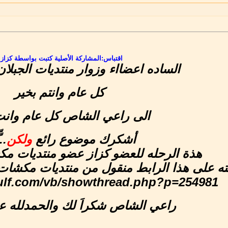
اقتباس:
المشاركة الأصلية كتبت بواسطة كزاز
الساده اعضااء وزوار منتديات الجبلان 
كل عام وانتم بخير
الى راعي الشاص كل عام وانت
أشكرك موضوع رائع
ولكن
!!!
هذة الرحله للعضو كزاز عضو منتديات 
ته على هذا الرابط منقول من منتديات مكشا
lgulf.com/vb/showthread.php?p=254981
راعي الشاص شكراَ لك والحمدلله ع