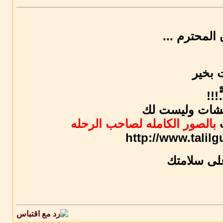
المحترم ...
 بخير
...ّّ
مكشات وليست لك
ت
بالصور الكامله لصاحب الرحله
http://www.tali
لى سلامتك