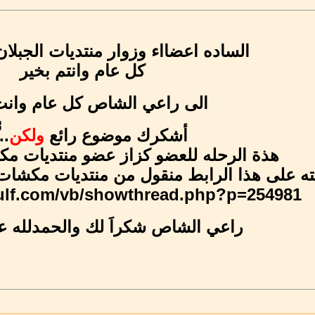
الساده اعضااء وزوار منتديات الجبلان 
كل عام وانتم بخير
الى راعي الشاص كل عام وانت
أشكرك موضوع رائع
ولكن
!!!
هذة الرحله للعضو كزاز عضو منتديات 
ته على هذا الرابط منقول من منتديات مكشا
lgulf.com/vb/showthread.php?p=254981
راعي الشاص شكراَ لك والحمدلله ع