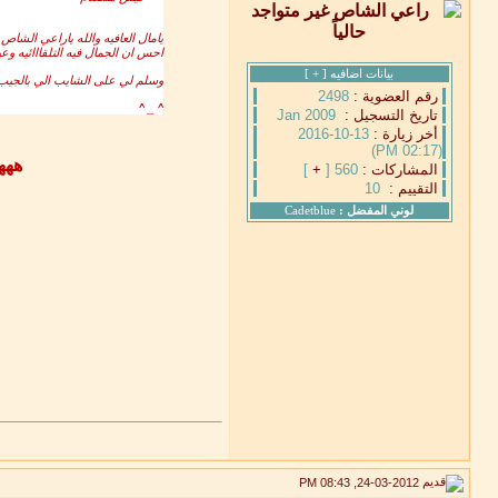
يامال العافيه والله ياراعي الشاص
احس ان الجمال فيه التلقااائيه وع
بيانات اضافيه [
+
]
وسلم لي على الشايب الي بالجيب
رقم العضوية :
2498
^ _ ^
تاريخ التسجيل :
Jan 2009
أخر زيارة :
13-10-2016
(02:17 PM)
ههه
المشاركات :
560 [
+
]
التقييم :
10
لوني المفضل :
Cadetblue
24-03-2012, 08:43 PM