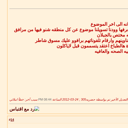
انه الى اخر الموضوع
نعرفها وودنا تسويلنا موضوع عن كل منطقه شنو فيها من مرافق
ه مختص بالجبلان
وينهم وارقام تلفوناتهم برافوو عليك مسوق شاطر
هالطباخ اعتقد يتسممون قبل لاياكلون
ه الصحه والعافيه
التعديل الأخير تم بواسطة حضريه305 ; 24-03-2012 الساعة
08:44 PM
سبب آخر: خطأ املائي
14
#