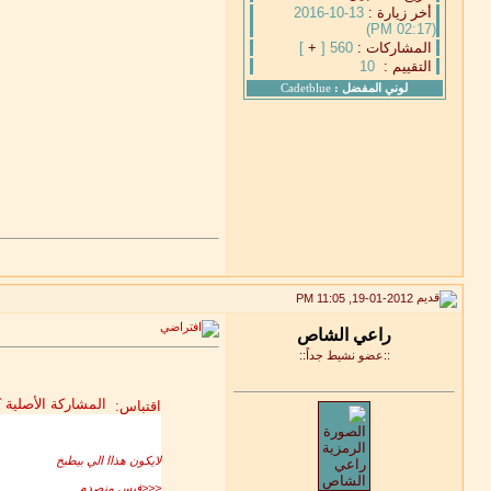
أخر زيارة :
13-10-2016
(02:17 PM)
المشاركات :
560 [
+
]
التقييم :
10
لوني المفضل :
Cadetblue
19-01-2012, 11:05 PM
::عضو نشيط جداً::
المشاركة الأصلية
اقتباس:
لايكون هذاا الي بيطبخ
<<<فيس منصدم