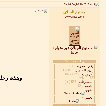
28-10-2012, 04:04 PM
www.aljblan.com
بيانات اضافيه [
+
]
رقم العضوية :
338
تاريخ التسجيل :
Jul 2007
أخر زيارة :
26-06-2016
وهذة رحل
(01:56 AM)
المشاركات :
556 [
+
]
التقييم :
12
الدولهـ
الجنس ~