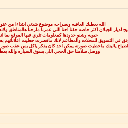
الله يعطيك العافيه وبصراحه موضوع شدني ابتداءا من عنو
ديار الجبلان اكثر خاصه حقنا احنا اللى عمرنا مارحنا هالمناطق ولا
حيويه وشنو حدودها كمعلومات تثري فيها الموقع بما ان
ق في التسويق للمحلات والمطاعم لانك ماقصرت حطيت اعلاناتهم بعنا
لطباخ ياليتك ماحطيت صورته يمكن احد كان يفكر ياكل بس عقب صورة 
ووصل سلامنا حق الحجي اللى يسوق السياره والله يعطي