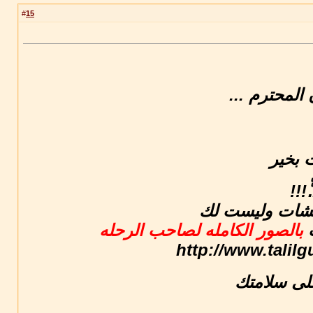
15
#
المحترم ...
 بخير
...ّّ
مكشات وليست لك
ت
بالصور الكامله لصاحب الرحله
http://www.tali
لى سلامتك