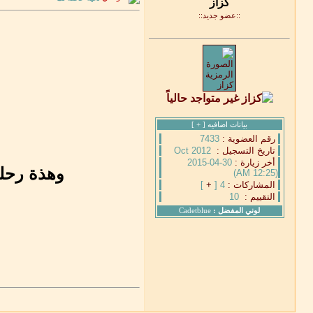
::عضو جديد::
بيانات اضافيه [
+
]
رقم العضوية :
7433
تاريخ التسجيل :
Oct 2012
أخر زيارة :
30-04-2015
وهذة رحل
(12:25 AM)
المشاركات :
4 [
+
]
التقييم :
10
لوني المفضل :
Cadetblue