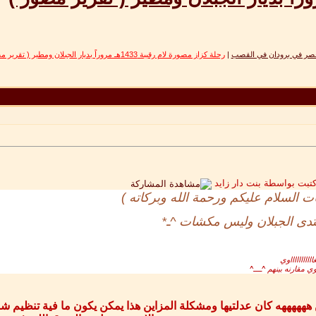
صر في برودان في القصب
|
رحلة كزاز مصورة لام رقيبة 1433هـ مروراً بديار الجبلان ومطير ( تقرير مصور )
كتبت بواسطة بنت دار زايد
 السلام عليكم ورحمة الله وبركاته )
تدى الجبلان وليس مكشات ^ـ*
ااااااااوي
 مقارنه بينهم ^ــــ^
 ههههههه كان عدلتيها ومشكلة المزاين هذا يمكن يكون ما فية تنظيم شو