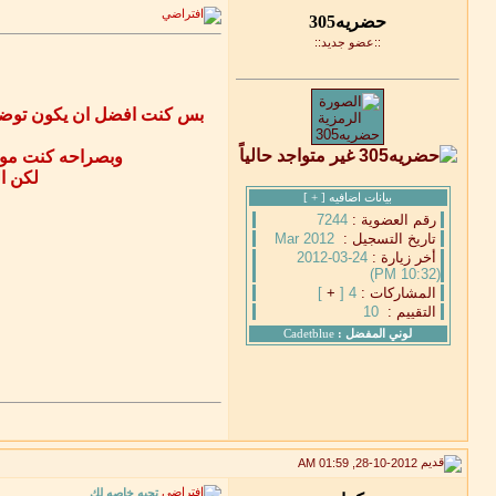
::عضو جديد::
بس كنت افضل ان يكون توضيح ل
وبصراحه كنت موف
لكن ا
بيانات اضافيه [
+
]
رقم العضوية :
7244
تاريخ التسجيل :
Mar 2012
أخر زيارة :
24-03-2012
(10:32 PM)
المشاركات :
4 [
+
]
التقييم :
10
لوني المفضل :
Cadetblue
28-10-2012, 01:59 AM
تحيه خاصه لك