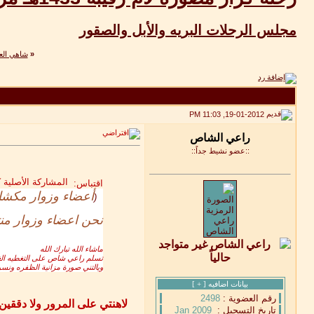
مجلس الرحلات البريه والأبل والصقور
«
شاهي الع
19-01-2012, 11:03 PM
::عضو نشيط جداً::
المشاركة الأصلية 
اقتباس:
أعضاء وزوار مكشات
(
نحن اعضاء وزوار من
ماشاء الله تبارك الله
تسلم راعي شاص على التغطيه الغااا
ويالتني صورة مزانية الظفره ونسوي
بيانات اضافيه [
+
]
رقم العضوية :
2498
لاهنتي على المرور ولا دققين
تاريخ التسجيل :
Jan 2009