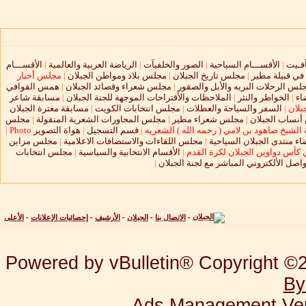
آفـيت
|
الأقســـام السياحية
|
الصور والخلفيآت
|
الرياضة العربية والعالمية
|
الأقســـام
 في قبيلة مطير
|
مجلس تاريخ الجبلان
|
مجلس بلاد ومواطن الجبلان
|
مجلس أخبار
لس الرحلات البريه والأبل والصقور
|
مجلس شعراء وقصائد الجبلان
|
همس القوافي
اء
|
الخواطر والنثر
|
الملاحظات والأقتراحات الموجهة للجنة الجبلان
|
مسابقة شاعر
بلان
|
السفر والسياحة والعطلات
|
مجلس انتخابات الكويت
|
مسابقة مغترة الجبلان
نساب الجبلان
|
مجلس شعراء مطير
|
مجلس المحاورات الشعرية المنقولة
|
مجلس
الشيخ صاهود بن لامي ( رحمه الله ) الشعريه
|
قسم التسجيل
|
هواة التصوير
Photo
|
ء منتدى الجبلان السياحية
|
مجلس اللقاءات والاستضافات الاعلامية
|
مجلس مزاين
 كأس دواوين الجبلان لكرة القدم
|
الأقسام الانتخابية والسياسية
|
مجلس انتخابات
واصل الألكتروني المباشر مع لجنة الجبلان
|
-
الاتصال بنا
-
الجبلان
-
الأرشيف
-
إحصائيات الإعلانات
-
الأعلى
Powered by vBulletin® Copyright ©20
By
Ads Management Ver