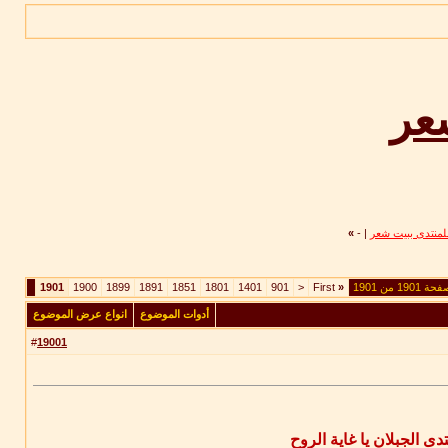
عر
منتدى ببيت شعر
|
-
»
ة 1901 من 1901
«
First
<
901
1401
1801
1851
1891
1899
1900
1901
أدوات الموضوع
انواع عرض الموضوع
19001
#
تدى الجبلان يا غاية الروح