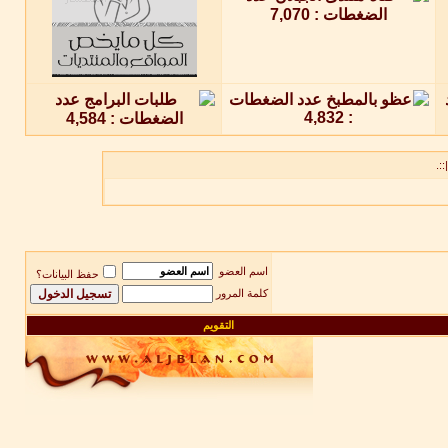
::.
اسم العضو
حفظ البيانات؟
كلمة المرور
التقويم