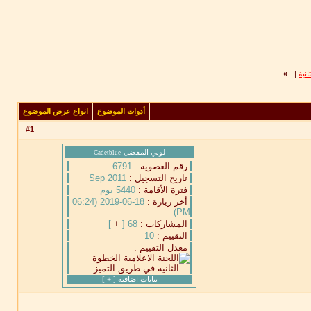
»
-
|
أدوات الموضوع
انواع عرض الموضوع
#
1
لوني المفضل
Cadetblue
رقم العضوية :
6791
تاريخ التسجيل :
Sep 2011
فترة الأقامة :
5440 يوم
أخر زيارة :
18-06-2019 (06:24
PM)
المشاركات :
68 [
+
]
التقييم :
10
معدل التقييم :
بيانات اضافيه [
+
]