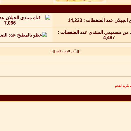
.::||[ آخر المشاركات ]||::.
 لكرة القدم