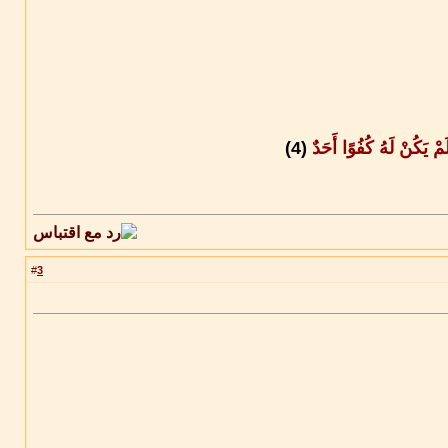
َمْ يَكُنْ لَهُ كُفُوًا أَحَدٌ
(4)
3
#