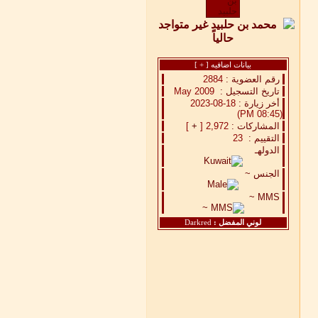
بيانات اضافيه [
+
]
رقم العضوية :
2884
تاريخ التسجيل :
May 2009
أخر زيارة :
18-08-2023
(08:45 PM)
المشاركات :
2,972 [
+
]
التقييم :
23
الدولهـ
الجنس ~
MMS ~
لوني المفضل :
Darkred