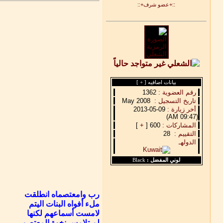
::+عضو شرف+::
بيانات اضافيه [
+
]
رقم العضوية :
1362
تاريخ التسجيل :
May 2008
أخر زيارة :
09-05-2013
(09:47 AM)
المشاركات :
600 [
+
]
التقييم :
28
الدولهـ
لوني المفضل :
Black
رب وامعتصماه انطلقت
ملء أفواه البنات اليتم
لامست أسماعهم لكنها
لم تلامس نخوة المعتصم