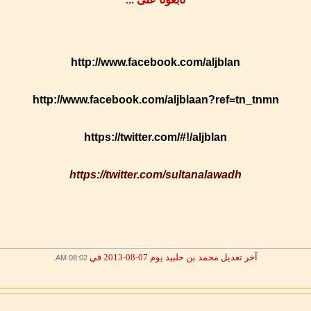
http://www.facebook.com/aljblan
http://www.facebook.com/aljblaan?ref=tn_tnmn
https://twitter.com/#!/aljblan
https://twitter.com/sultanalawadh
آخر تعديل محمد بن حلبيد يوم 07-08-2013 في
.
08:02 AM