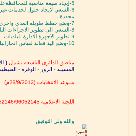
5-إيجاد صيغة مناسبة للمحافظةعلى اراضي المرافق العامة وتطويرها واستثمارها بالشكل الانسب.
6-السعي لايجاد حلول لخدمات غي
محددة .
7-وضع خطط طويله المدى واخرى قصيرة بشكل كامل لتطوير المدينة.
8-السعي الى تطوير الاجراءات البلدية من خلال تطبيق الحكومة الالكترونية ومبدا اللامركزية في الادارة.
9-تطوير الاجهزة الادارة للبلديات.
10-وضع الية فعالة لقياس انجازالبلديات.
مناطق الدائرى التاسعه تشمل
( ال
المسيله - الزور - الوفره - الفنيطي
مــوعد الانتخابات (28/9/2013م)
اللجنة الاعلامية 96052145\96052146
والله ولي التوفيق