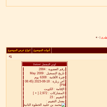
مطيري
|
-
»
أدوات الموضوع
انواع عرض الموضوع
#
1
لوني المفضل
Darkred
رقم العضوية :
2884
تاريخ التسجيل :
May 2009
فترة الأقامة :
6308 يوم
أخر زيارة :
18-08-2023 (08:45
PM)
الإقامة :
الكويت
المشاركات :
2,972 [
+
]
التقييم :
23
معدل التقييم :