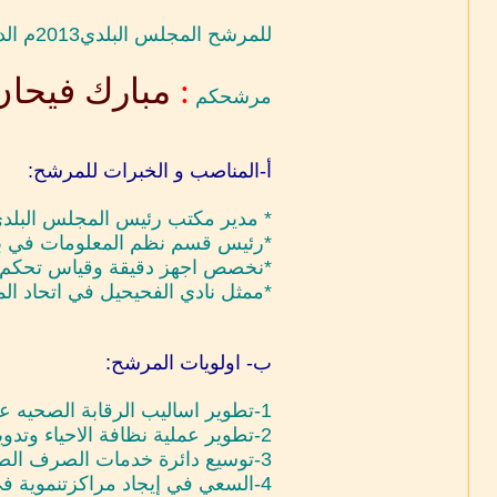
للمرشح المجلس البلدي2013م الدائرى التاسعه
:
مبارك
فيحا
مرشحكم
أ-المناصب و الخبرات للمرشح:
* مدير مكتب رئيس المجلس البلد
*رئيس قسم نظم المعلومات في ب
*نخصص اجهز دقيقة وقياس تحكم ف
*ممثل نادي الفحيحيل في اتحاد الم
ب- اولويات المرشح:
1-تطوير اساليب الرقابة الصحيه على المطاعم لضمان الجودة وللحفاظ على الصحه العامه .
2-تطوير عملية نظافة الاحياء وتدوير النفايات .
3-توسيع دائرة خدمات الصرف الصحي وصرف السيول لتشمل كامل المدينة .
4-السعي في إيجاد مراكزتنموية في الاحياء تشمل الجوانب لاجتماعية والرياضية و الثقافية والترفيهية.