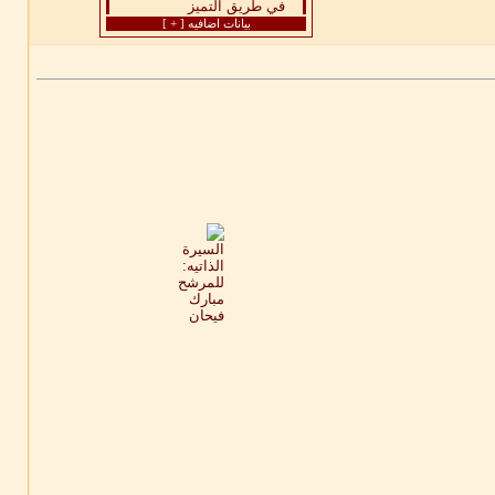
بيانات اضافيه [
+
]