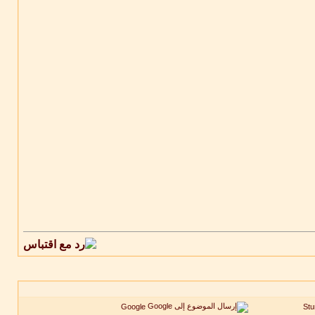
Google
St