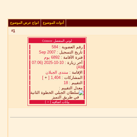
أدوات الموضوع
انواع عرض الموضوع
#
1
لوني المفضل
Crimson
رقم العضوية :
584
تاريخ التسجيل :
Sep 2007
فترة الأقامة :
6892 يوم
أخر زيارة :
10-10-2025 (07:06
AM)
الإقامة :
منتدى الجبلان
المشاركات :
1,404 [
+
]
التقييم :
18
معدل التقييم :
بيانات اضافيه [
+
]