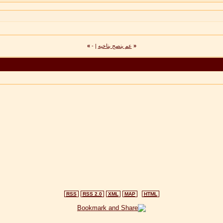
«
عم ينصح بناخيه
|
-
»
RSS
RSS 2.0
XML
MAP
HTML