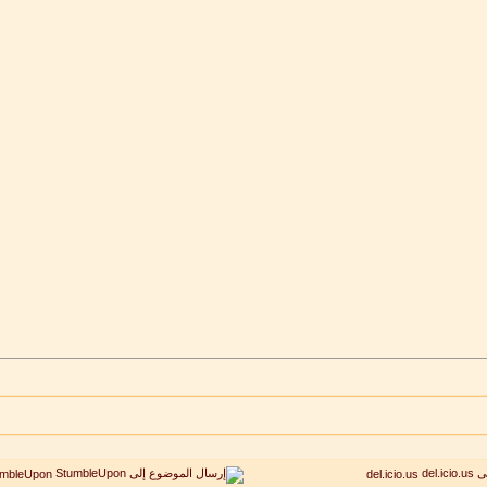
umbleUpon
del.icio.us