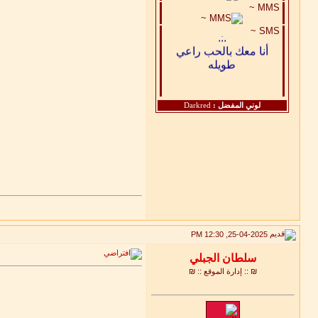
MMS ~
.:.
.:.
SMS ~
أنا معك بالحب راعي
طويله
لوني المفضل :
Darkred
25-04-2025, 12:30 PM
₪ :: إدارة الموقع :: ₪