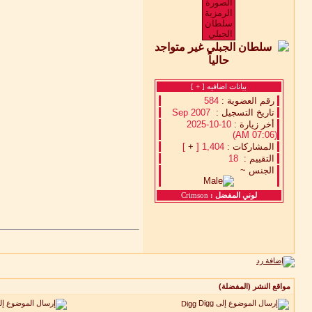
بيانات اضافيه [
+
]
رقم العضوية :
584
تاريخ التسجيل :
Sep 2007
أخر زيارة :
10-10-2025
(07:06 AM)
المشاركات :
1,404 [
+
]
التقييم :
18
الجنس ~
لوني المفضل :
Crimson
مواقع النشر (المفضلة)
Digg