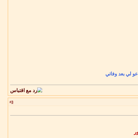
عو لي بعد وفاتي
3
#
ر