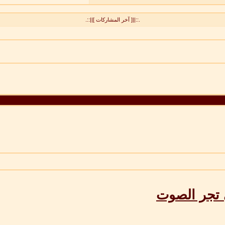
.::||[ آخر المشاركات ]||::.
تجر الصوت