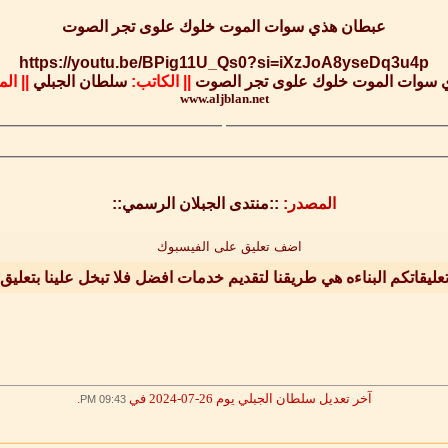
عبطان هذي سوات الموت خلوك علوى تجر الصوت
https://youtu.be/BPig11U_Qs0?si=iXzJoA8yseDq3u4p
 سوات الموت خلوك علوى تجر الصوت
||
الكاتب:
سلطان الجبلي
||
الم
www.aljblan.net
المصدر:
::منتدى الجبلان الرسمي::
اضف تعليق على الفيسبوك
عليقاتكم البناءه هي طريقنا لتقديم خدمات افضل فلا تبخل علينا بتعليق
آخر تعديل سلطان الجبلي يوم 26-07-2024 في
.
09:43 PM