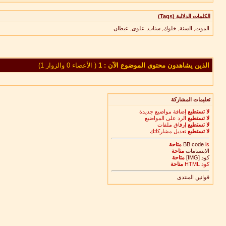
الكلمات الدلالية (Tags)
الموت
,
السنة
,
خلوك
,
سناب
,
علوى
,
عبطان
الذين يشاهدون محتوى الموضوع الآن : 1
( الأعضاء 0 والزوار 1)
تعليمات المشاركة
لا تستطيع
إضافة مواضيع جديدة
لا تستطيع
الرد على المواضيع
لا تستطيع
إرفاق ملفات
لا تستطيع
تعديل مشاركاتك
is
BB code
متاحة
الابتسامات
متاحة
كود [IMG]
متاحة
كود HTML
متاحة
قوانين المنتدى