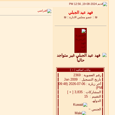
19-08-2024, 12:56 PM
₪ :: عضو مجلس الادارة :: ₪
بيانات اضافيه [
+
]
رقم العضوية :
2369
تاريخ التسجيل :
Jan 2009
أخر زيارة :
06-07-2026 (09:48
PM)
المشاركات :
3,835 [
+
]
التقييم :
15
الدولهـ
الجنس ~
لا تحسب ان لا زاد هجرك
بخليك