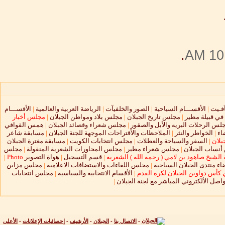
.
10:
آفـيت
|
الأقســـام السياحية
|
الصور والخلفيآت
|
الرياضة العربية والعالمية
|
الأقســـام
 في قبيلة مطير
|
مجلس تاريخ الجبلان
|
مجلس بلاد ومواطن الجبلان
|
مجلس أخبار
لس الرحلات البريه والأبل والصقور
|
مجلس شعراء وقصائد الجبلان
|
همس القوافي
اء
|
الخواطر والنثر
|
الملاحظات والأقتراحات الموجهة للجنة الجبلان
|
مسابقة شاعر
بلان
|
السفر والسياحة والعطلات
|
مجلس انتخابات الكويت
|
مسابقة مغترة الجبلان
نساب الجبلان
|
مجلس شعراء مطير
|
مجلس المحاورات الشعرية المنقولة
|
مجلس
الشيخ صاهود بن لامي ( رحمه الله ) الشعريه
|
قسم التسجيل
|
هواة التصوير
Photo
|
ء منتدى الجبلان السياحية
|
مجلس اللقاءات والاستضافات الاعلامية
|
مجلس مزاين
 كأس دواوين الجبلان لكرة القدم
|
الأقسام الانتخابية والسياسية
|
مجلس انتخابات
واصل الألكتروني المباشر مع لجنة الجبلان
|
-
الاتصال بنا
-
الجبلان
-
الأرشيف
-
إحصائيات الإعلانات
-
الأعلى