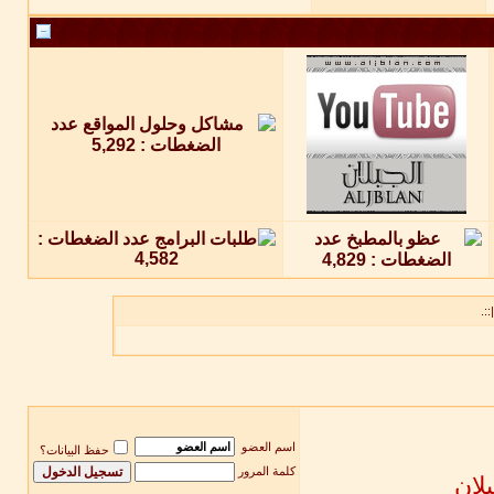
::.
اسم العضو
حفظ البيانات؟
كلمة المرور
لان