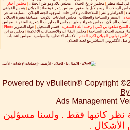
 في قبيلة مطير
|
مجلس تاريخ الجبلان
|
مجلس بلاد ومواطن الجبلان
|
مجلس أخبار
لس الرحلات البريه والأبل والصقور
|
مجلس شعراء وقصائد الجبلان
|
همس القوافي
اء
|
الخواطر والنثر
|
الملاحظات والأقتراحات الموجهة للجنة الجبلان
|
مسابقة شاعر
بلان
|
السفر والسياحة والعطلات
|
مجلس انتخابات الكويت
|
مسابقة مغترة الجبلان
نساب الجبلان
|
مجلس شعراء مطير
|
مجلس المحاورات الشعرية المنقولة
|
مجلس
الشيخ صاهود بن لامي ( رحمه الله ) الشعريه
|
قسم التسجيل
|
هواة التصوير
Photo
|
ء منتدى الجبلان السياحية
|
مجلس اللقاءات والاستضافات الاعلامية
|
مجلس مزاين
 كأس دواوين الجبلان لكرة القدم
|
الأقسام الانتخابية والسياسية
|
مجلس انتخابات
واصل الألكتروني المباشر مع لجنة الجبلان
|
-
الاتصال بنا
-
الجبلان
-
الأرشيف
-
إحصائيات الإعلانات
-
الأعلى
Powered by vBulletin® Copyright ©20
By
Ads Management Ver
 نظر كاتبها فقط . ولسنا مسؤلين
الأشكال .