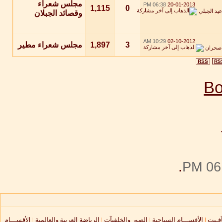
مجلس شعراء
06:38 PM
20-01-2013
1,115
0
يد الجبلي
وقصائد الجبلان
10:29 AM
02-10-2012
3
1,897
مجلس شعراء مطير
 صحران
RSS
RS
.
06:
آفـيت
|
الأقســـام السياحية
|
الصور والخلفيآت
|
الرياضة العربية والعالمية
|
الأقســـام