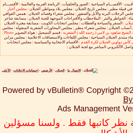
آفـيت
|
الأقســـام السياحية
|
الصور والخلفيآت
|
الرياضة العربية والعالمية
|
الأقســـام
 في قبيلة مطير
|
مجلس تاريخ الجبلان
|
مجلس بلاد ومواطن الجبلان
|
مجلس أخبار
لس الرحلات البريه والأبل والصقور
|
مجلس شعراء وقصائد الجبلان
|
همس القوافي
اء
|
الخواطر والنثر
|
الملاحظات والأقتراحات الموجهة للجنة الجبلان
|
مسابقة شاعر
بلان
|
السفر والسياحة والعطلات
|
مجلس انتخابات الكويت
|
مسابقة مغترة الجبلان
نساب الجبلان
|
مجلس شعراء مطير
|
مجلس المحاورات الشعرية المنقولة
|
مجلس
الشيخ صاهود بن لامي ( رحمه الله ) الشعريه
|
قسم التسجيل
|
هواة التصوير
Photo
|
ء منتدى الجبلان السياحية
|
مجلس اللقاءات والاستضافات الاعلامية
|
مجلس مزاين
 كأس دواوين الجبلان لكرة القدم
|
الأقسام الانتخابية والسياسية
|
مجلس انتخابات
واصل الألكتروني المباشر مع لجنة الجبلان
|
-
الاتصال بنا
-
الجبلان
-
الأرشيف
-
إحصائيات الإعلانات
-
الأعلى
Powered by vBulletin® Copyright ©20
By
Ads Management Ver
 نظر كاتبها فقط . ولسنا مسؤلين