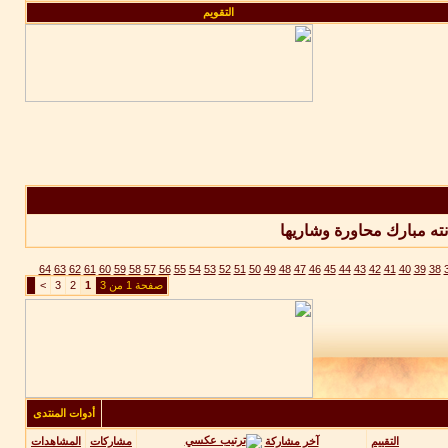
التقويم
نته
مبارك
محاورة
وشاريها
64
63
62
61
60
59
58
57
56
55
54
53
52
51
50
49
48
47
46
45
44
43
42
41
40
39
38
صفحة 1 من 3
1
2
3
>
أدوات المنتدى
آخر مشاركة
التقييم
مشاركات
المشاهدات