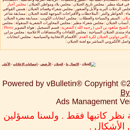
 في قبيلة مطير
|
مجلس تاريخ الجبلان
|
مجلس بلاد ومواطن الجبلان
|
مجلس أخبار
لس الرحلات البريه والأبل والصقور
|
مجلس شعراء وقصائد الجبلان
|
همس القوافي
اء
|
الخواطر والنثر
|
الملاحظات والأقتراحات الموجهة للجنة الجبلان
|
مسابقة شاعر
بلان
|
السفر والسياحة والعطلات
|
مجلس انتخابات الكويت
|
مسابقة مغترة الجبلان
نساب الجبلان
|
مجلس شعراء مطير
|
مجلس المحاورات الشعرية المنقولة
|
مجلس
الشيخ صاهود بن لامي ( رحمه الله ) الشعريه
|
قسم التسجيل
|
هواة التصوير
Photo
|
ء منتدى الجبلان السياحية
|
مجلس اللقاءات والاستضافات الاعلامية
|
مجلس مزاين
 كأس دواوين الجبلان لكرة القدم
|
الأقسام الانتخابية والسياسية
|
مجلس انتخابات
واصل الألكتروني المباشر مع لجنة الجبلان
|
-
الاتصال بنا
-
الجبلان
-
الأرشيف
-
إحصائيات الإعلانات
-
الأعلى
Powered by vBulletin® Copyright ©20
By
Ads Management Ver
 نظر كاتبها فقط . ولسنا مسؤلين
الأشكال .