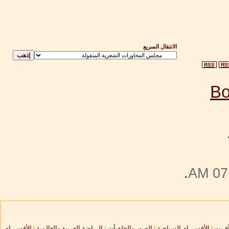
الانتقال السريع
RSS
RS
.
07:
آفـيت
|
الأقســـام السياحية
|
الصور والخلفيآت
|
الرياضة العربية والعالمية
|
الأقســـام