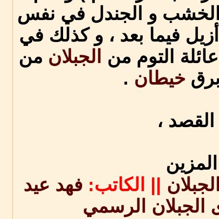
من الخشب و الجندل في نفس
أزيل فيما بعد ، و كذلك في
الجبلان
من
برق
خيطان
.
القصد ،
المزين
لجبلان
||
الكاتب:
فهد عيد
 الجبلان الرسمي