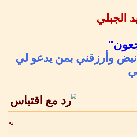
جعون"
 نبض وأرزقني بمن يدعو لي
ي
2
#