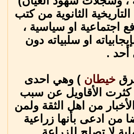
، وسجلات شهود العيان)
التاريخية الثانوية من كتب
فع اجتماعية او سياسية ،
يجابياته او سلبياته دون
أحد .
برق
خيطان
) وهي احدى
د كثرت الأقاويل عن سبب
لأخبار من اهل الثقة ولمن
 من ادعى بأنها زراعية
ة لا تصلح للزراعة .