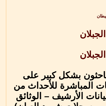
طان
لجبلان
الجبلان
باحثون بشكل كبير على
وايات المباشرة للأحداث من
انات الأرشيف – الوثائق