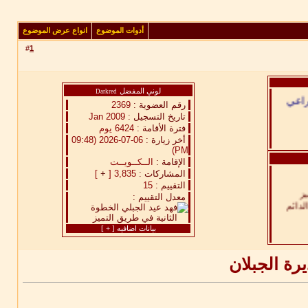
أدوات الموضوع
انواع عرض الموضوع
د هجرك
#
1
راعي
لوني المفضل
Darkred
رقم العضوية :
2369
تاريخ التسجيل :
Jan 2009
فترة الأقامة :
6424 يوم
أخر زيارة :
06-07-2026 (09:48
PM)
الإقامة :
الــكــويــت
المشاركات :
3,835 [
+
]
التقييم :
15
معدل التقييم :
بيانات اضافيه [
+
]
رة الجبلان