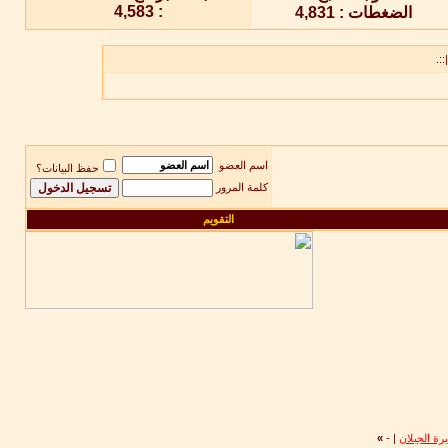
::.
اسم العضو
حفظ البيانات؟
كلمة المرور
التقويم
رة الجبلان
|
-
»