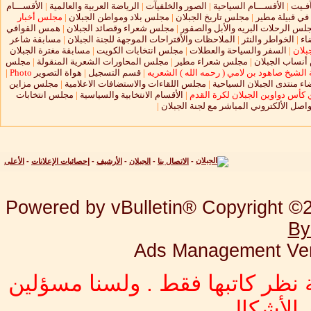
آفـيت
|
الأقســـام السياحية
|
الصور والخلفيآت
|
الرياضة العربية والعالمية
|
الأقســـام
 في قبيلة مطير
|
مجلس تاريخ الجبلان
|
مجلس بلاد ومواطن الجبلان
|
مجلس أخبار
لس الرحلات البريه والأبل والصقور
|
مجلس شعراء وقصائد الجبلان
|
همس القوافي
اء
|
الخواطر والنثر
|
الملاحظات والأقتراحات الموجهة للجنة الجبلان
|
مسابقة شاعر
بلان
|
السفر والسياحة والعطلات
|
مجلس انتخابات الكويت
|
مسابقة مغترة الجبلان
نساب الجبلان
|
مجلس شعراء مطير
|
مجلس المحاورات الشعرية المنقولة
|
مجلس
الشيخ صاهود بن لامي ( رحمه الله ) الشعريه
|
قسم التسجيل
|
هواة التصوير
Photo
|
ء منتدى الجبلان السياحية
|
مجلس اللقاءات والاستضافات الاعلامية
|
مجلس مزاين
 كأس دواوين الجبلان لكرة القدم
|
الأقسام الانتخابية والسياسية
|
مجلس انتخابات
واصل الألكتروني المباشر مع لجنة الجبلان
|
-
الاتصال بنا
-
الجبلان
-
الأرشيف
-
إحصائيات الإعلانات
-
الأعلى
Powered by vBulletin® Copyright ©20
By
Ads Management Ver
 نظر كاتبها فقط . ولسنا مسؤلين
الأشكال .