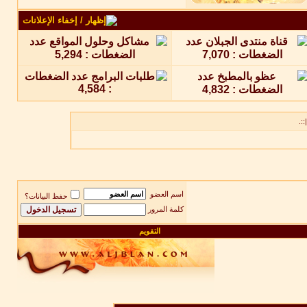
::.
اسم العضو
حفظ البيانات؟
كلمة المرور
التقويم