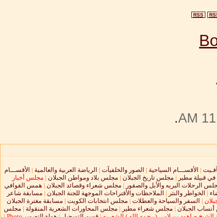
RSS
RS
.
11:
آفـيت
|
الأقســـام السياحية
|
الصور والخلفيآت
|
الرياضة العربية والعالمية
|
الأقســـام
 في قبيلة مطير
|
مجلس تاريخ الجبلان
|
مجلس بلاد ومواطن الجبلان
|
مجلس أخبار
لس الرحلات البريه والأبل والصقور
|
مجلس شعراء وقصائد الجبلان
|
همس القوافي
اء
|
الخواطر والنثر
|
الملاحظات والأقتراحات الموجهة للجنة الجبلان
|
مسابقة شاعر
بلان
|
السفر والسياحة والعطلات
|
مجلس انتخابات الكويت
|
مسابقة مغترة الجبلان
نساب الجبلان
|
مجلس شعراء مطير
|
مجلس المحاورات الشعرية المنقولة
|
مجلس
الشيخ صاهود بن لامي ( رحمه الله ) الشعريه
|
قسم التسجيل
|
هواة التصوير
Photo
|